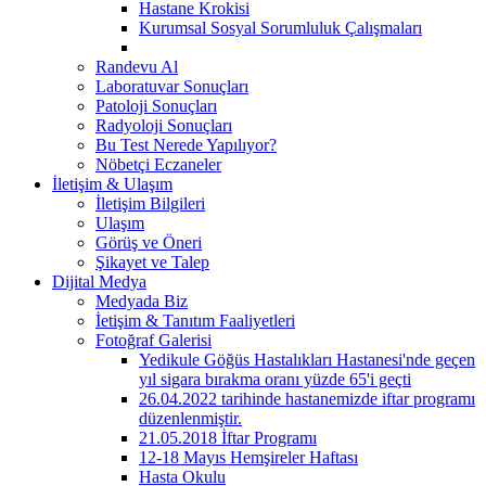
Hastane Krokisi
Kurumsal Sosyal Sorumluluk Çalışmaları
Randevu Al
Laboratuvar Sonuçları
Patoloji Sonuçları
Radyoloji Sonuçları
Bu Test Nerede Yapılıyor?
Nöbetçi Eczaneler
İletişim & Ulaşım
İletişim Bilgileri
Ulaşım
Görüş ve Öneri
Şikayet ve Talep
Dijital Medya
Medyada Biz
İetişim & Tanıtım Faaliyetleri
Fotoğraf Galerisi
Yedikule Göğüs Hastalıkları Hastanesi'nde geçen
yıl sigara bırakma oranı yüzde 65'i geçti
26.04.2022 tarihinde hastanemizde iftar programı
düzenlenmiştir.
21.05.2018 İftar Programı
12-18 Mayıs Hemşireler Haftası
Hasta Okulu