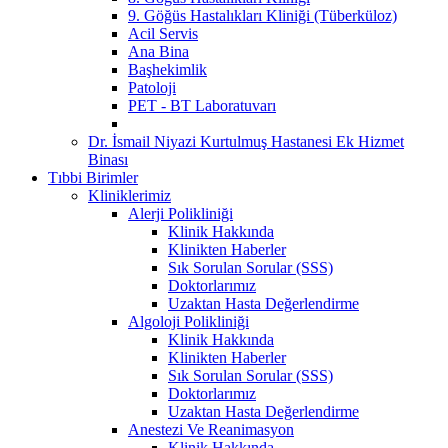
9. Göğüs Hastalıkları Kliniği (Tüberküloz)
Acil Servis
Ana Bina
Başhekimlik
Patoloji
PET - BT Laboratuvarı
Dr. İsmail Niyazi Kurtulmuş Hastanesi Ek Hizmet
Binası
Tıbbi Birimler
Kliniklerimiz
Alerji Polikliniği
Klinik Hakkında
Klinikten Haberler
Sık Sorulan Sorular (SSS)
Doktorlarımız
Uzaktan Hasta Değerlendirme
Algoloji Polikliniği
Klinik Hakkında
Klinikten Haberler
Sık Sorulan Sorular (SSS)
Doktorlarımız
Uzaktan Hasta Değerlendirme
Anestezi Ve Reanimasyon
Klinik Hakkında