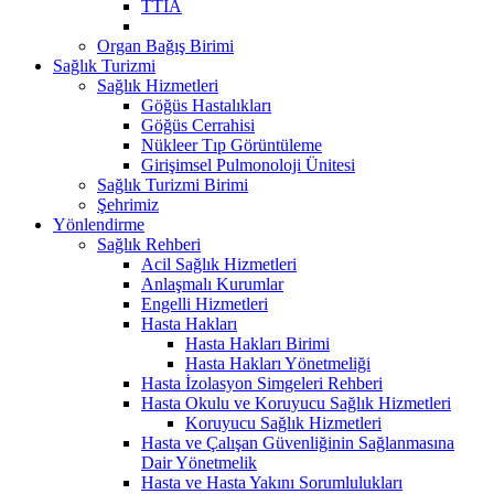
TTİA
Organ Bağış Birimi
Sağlık Turizmi
Sağlık Hizmetleri
Göğüs Hastalıkları
Göğüs Cerrahisi
Nükleer Tıp Görüntüleme
Girişimsel Pulmonoloji Ünitesi
Sağlık Turizmi Birimi
Şehrimiz
Yönlendirme
Sağlık Rehberi
Acil Sağlık Hizmetleri
Anlaşmalı Kurumlar
Engelli Hizmetleri
Hasta Hakları
Hasta Hakları Birimi
Hasta Hakları Yönetmeliği
Hasta İzolasyon Simgeleri Rehberi
Hasta Okulu ve Koruyucu Sağlık Hizmetleri
Koruyucu Sağlık Hizmetleri
Hasta ve Çalışan Güvenliğinin Sağlanmasına
Dair Yönetmelik
Hasta ve Hasta Yakını Sorumlulukları