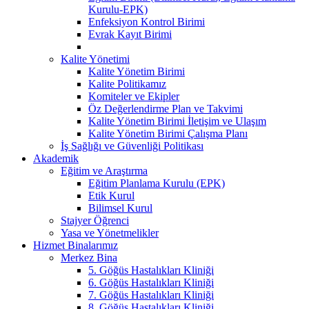
Kurulu-EPK)
Enfeksiyon Kontrol Birimi
Evrak Kayıt Birimi
Kalite Yönetimi
Kalite Yönetim Birimi
Kalite Politikamız
Komiteler ve Ekipler
Öz Değerlendirme Plan ve Takvimi
Kalite Yönetim Birimi İletişim ve Ulaşım
Kalite Yönetim Birimi Çalışma Planı
İş Sağlığı ve Güvenliği Politikası
Akademik
Eğitim ve Araştırma
Eğitim Planlama Kurulu (EPK)
Etik Kurul
Bilimsel Kurul
Stajyer Öğrenci
Yasa ve Yönetmelikler
Hizmet Binalarımız
Merkez Bina
5. Göğüs Hastalıkları Kliniği
6. Göğüs Hastalıkları Kliniği
7. Göğüs Hastalıkları Kliniği
8. Göğüs Hastalıkları Kliniği