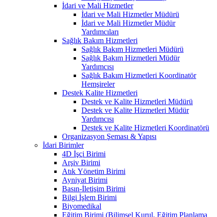
İdari ve Mali Hizmetler
İdari ve Mali Hizmetler Müdürü
İdari ve Mali Hizmetler Müdür
Yardımcıları
Sağlık Bakım Hizmetleri
Sağlık Bakım Hizmetleri Müdürü
Sağlık Bakım Hizmetleri Müdür
Yardımcısı
Sağlık Bakım Hizmetleri Koordinatör
Hemşireler
Destek Kalite Hizmetleri
Destek ve Kalite Hizmetleri Müdürü
Destek ve Kalite Hizmetleri Müdür
Yardımcısı
Destek ve Kalite Hizmetleri Koordinatörü
Organizasyon Şeması & Yapısı
İdari Birimler
4D İşçi Birimi
Arşiv Birimi
Atık Yönetim Birimi
Ayniyat Birimi
Basın-İletişim Birimi
Bilgi İşlem Birimi
Biyomedikal
Eğitim Birimi (Bilimsel Kurul, Eğitim Planlama