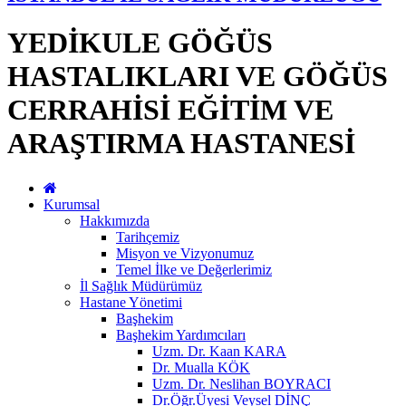
YEDİKULE GÖĞÜS
HASTALIKLARI VE GÖĞÜS
CERRAHİSİ EĞİTİM VE
ARAŞTIRMA HASTANESİ
Kurumsal
Hakkımızda
Tarihçemiz
Misyon ve Vizyonumuz
Temel İlke ve Değerlerimiz
İl Sağlık Müdürümüz
Hastane Yönetimi
Başhekim
Başhekim Yardımcıları
Uzm. Dr. Kaan KARA
Dr. Mualla KÖK
Uzm. Dr. Neslihan BOYRACI
Dr.Öğr.Üyesi Veysel DİNÇ