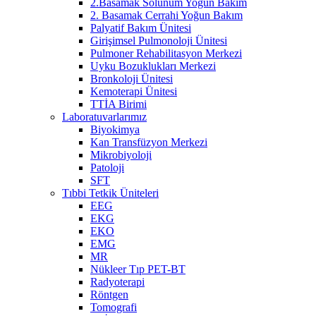
2.Basamak Solunum Yoğun Bakım
2. Basamak Cerrahi Yoğun Bakım
Palyatif Bakım Ünitesi
Girişimsel Pulmonoloji Ünitesi
Pulmoner Rehabilitasyon Merkezi
Uyku Bozuklukları Merkezi
Bronkoloji Ünitesi
Kemoterapi Ünitesi
TTİA Birimi
Laboratuvarlarımız
Biyokimya
Kan Transfüzyon Merkezi
Mikrobiyoloji
Patoloji
SFT
Tıbbi Tetkik Üniteleri
EEG
EKG
EKO
EMG
MR
Nükleer Tıp PET-BT
Radyoterapi
Röntgen
Tomografi