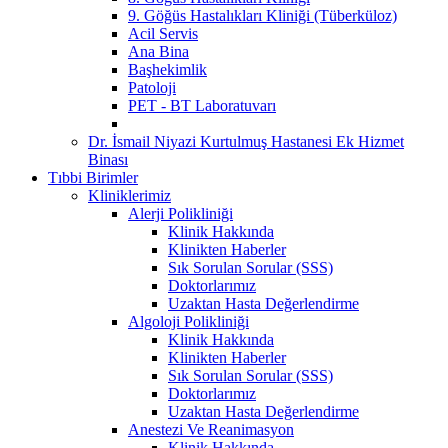
9. Göğüs Hastalıkları Kliniği (Tüberküloz)
Acil Servis
Ana Bina
Başhekimlik
Patoloji
PET - BT Laboratuvarı
Dr. İsmail Niyazi Kurtulmuş Hastanesi Ek Hizmet
Binası
Tıbbi Birimler
Kliniklerimiz
Alerji Polikliniği
Klinik Hakkında
Klinikten Haberler
Sık Sorulan Sorular (SSS)
Doktorlarımız
Uzaktan Hasta Değerlendirme
Algoloji Polikliniği
Klinik Hakkında
Klinikten Haberler
Sık Sorulan Sorular (SSS)
Doktorlarımız
Uzaktan Hasta Değerlendirme
Anestezi Ve Reanimasyon
Klinik Hakkında