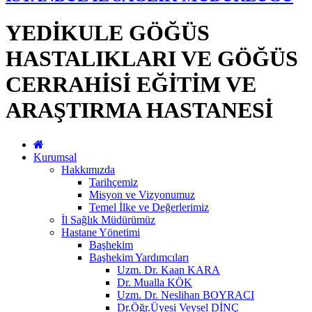
YEDİKULE GÖĞÜS
HASTALIKLARI VE GÖĞÜS
CERRAHİSİ EĞİTİM VE
ARAŞTIRMA HASTANESİ
Kurumsal
Hakkımızda
Tarihçemiz
Misyon ve Vizyonumuz
Temel İlke ve Değerlerimiz
İl Sağlık Müdürümüz
Hastane Yönetimi
Başhekim
Başhekim Yardımcıları
Uzm. Dr. Kaan KARA
Dr. Mualla KÖK
Uzm. Dr. Neslihan BOYRACI
Dr.Öğr.Üyesi Veysel DİNÇ