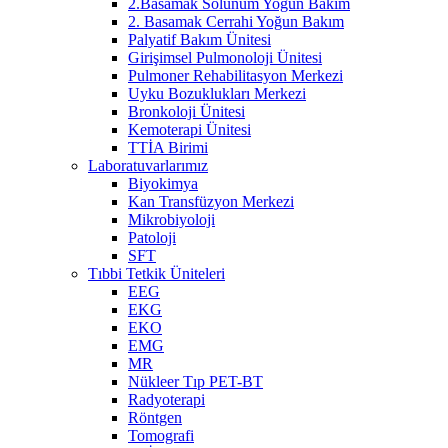
2.Basamak Solunum Yoğun Bakım
2. Basamak Cerrahi Yoğun Bakım
Palyatif Bakım Ünitesi
Girişimsel Pulmonoloji Ünitesi
Pulmoner Rehabilitasyon Merkezi
Uyku Bozuklukları Merkezi
Bronkoloji Ünitesi
Kemoterapi Ünitesi
TTİA Birimi
Laboratuvarlarımız
Biyokimya
Kan Transfüzyon Merkezi
Mikrobiyoloji
Patoloji
SFT
Tıbbi Tetkik Üniteleri
EEG
EKG
EKO
EMG
MR
Nükleer Tıp PET-BT
Radyoterapi
Röntgen
Tomografi