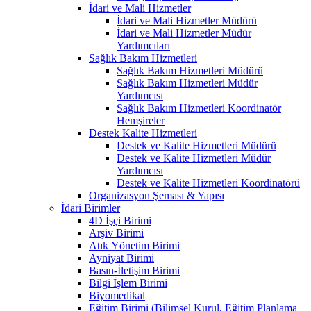
İdari ve Mali Hizmetler
İdari ve Mali Hizmetler Müdürü
İdari ve Mali Hizmetler Müdür
Yardımcıları
Sağlık Bakım Hizmetleri
Sağlık Bakım Hizmetleri Müdürü
Sağlık Bakım Hizmetleri Müdür
Yardımcısı
Sağlık Bakım Hizmetleri Koordinatör
Hemşireler
Destek Kalite Hizmetleri
Destek ve Kalite Hizmetleri Müdürü
Destek ve Kalite Hizmetleri Müdür
Yardımcısı
Destek ve Kalite Hizmetleri Koordinatörü
Organizasyon Şeması & Yapısı
İdari Birimler
4D İşçi Birimi
Arşiv Birimi
Atık Yönetim Birimi
Ayniyat Birimi
Basın-İletişim Birimi
Bilgi İşlem Birimi
Biyomedikal
Eğitim Birimi (Bilimsel Kurul, Eğitim Planlama