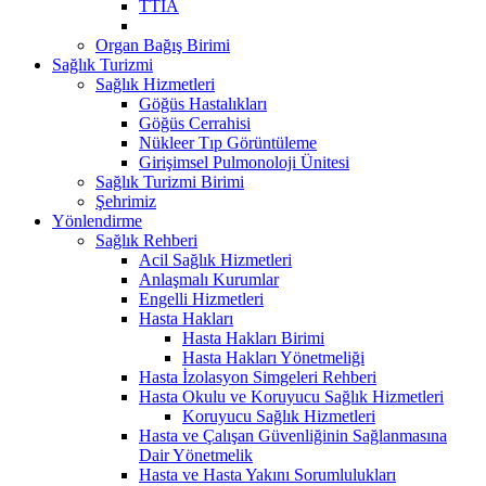
TTİA
Organ Bağış Birimi
Sağlık Turizmi
Sağlık Hizmetleri
Göğüs Hastalıkları
Göğüs Cerrahisi
Nükleer Tıp Görüntüleme
Girişimsel Pulmonoloji Ünitesi
Sağlık Turizmi Birimi
Şehrimiz
Yönlendirme
Sağlık Rehberi
Acil Sağlık Hizmetleri
Anlaşmalı Kurumlar
Engelli Hizmetleri
Hasta Hakları
Hasta Hakları Birimi
Hasta Hakları Yönetmeliği
Hasta İzolasyon Simgeleri Rehberi
Hasta Okulu ve Koruyucu Sağlık Hizmetleri
Koruyucu Sağlık Hizmetleri
Hasta ve Çalışan Güvenliğinin Sağlanmasına
Dair Yönetmelik
Hasta ve Hasta Yakını Sorumlulukları