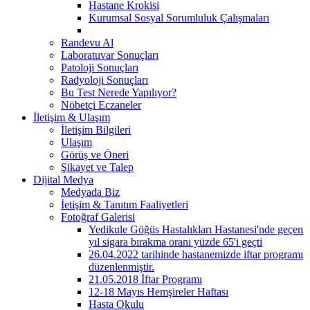
Hastane Krokisi
Kurumsal Sosyal Sorumluluk Çalışmaları
Randevu Al
Laboratuvar Sonuçları
Patoloji Sonuçları
Radyoloji Sonuçları
Bu Test Nerede Yapılıyor?
Nöbetçi Eczaneler
İletişim & Ulaşım
İletişim Bilgileri
Ulaşım
Görüş ve Öneri
Şikayet ve Talep
Dijital Medya
Medyada Biz
İetişim & Tanıtım Faaliyetleri
Fotoğraf Galerisi
Yedikule Göğüs Hastalıkları Hastanesi'nde geçen
yıl sigara bırakma oranı yüzde 65'i geçti
26.04.2022 tarihinde hastanemizde iftar programı
düzenlenmiştir.
21.05.2018 İftar Programı
12-18 Mayıs Hemşireler Haftası
Hasta Okulu