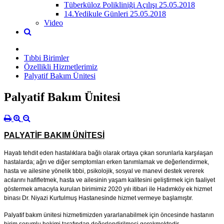
Tüberküloz Polikliniği Açılışı 25.05.2018
14.Yedikule Günleri 25.05.2018
Video
Tıbbi Birimler
Özellikli Hizmetlerimiz
Palyatif Bakım Ünitesi
Palyatif Bakım Ünitesi
PALYATİF BAKIM ÜNİTESİ
Hayatı tehdit eden hastalıklara bağlı olarak ortaya çıkan sorunlarla karşılaşan
hastalarda; ağrı ve diğer semptomları erken tanımlamak ve değerlendirmek,
hasta ve ailesine yönelik tıbbi, psikolojik, sosyal ve manevi destek vererek
acılarını hafifletmek, hasta ve ailesinin yaşam kalitesini geliştirmek için faaliyet
göstermek amacıyla kurulan birimimiz 2020 yılı itibari ile Hadımköy ek hizmet
binası Dr. Niyazi Kurtulmuş Hastanesinde hizmet vermeye başlamıştır.
Palyatif bakım ünitesi hizmetimizden yararlanabilmek için öncesinde hastanın
birim sorumlu hekimi tarafından değerlendirilmesi gerekmektedir.