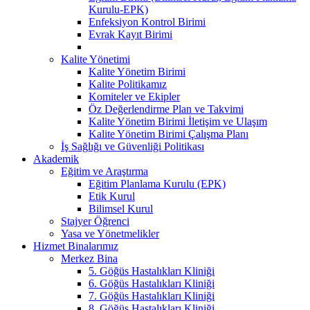
Kurulu-EPK)
Enfeksiyon Kontrol Birimi
Evrak Kayıt Birimi
Kalite Yönetimi
Kalite Yönetim Birimi
Kalite Politikamız
Komiteler ve Ekipler
Öz Değerlendirme Plan ve Takvimi
Kalite Yönetim Birimi İletişim ve Ulaşım
Kalite Yönetim Birimi Çalışma Planı
İş Sağlığı ve Güvenliği Politikası
Akademik
Eğitim ve Araştırma
Eğitim Planlama Kurulu (EPK)
Etik Kurul
Bilimsel Kurul
Stajyer Öğrenci
Yasa ve Yönetmelikler
Hizmet Binalarımız
Merkez Bina
5. Göğüs Hastalıkları Kliniği
6. Göğüs Hastalıkları Kliniği
7. Göğüs Hastalıkları Kliniği
8. Göğüs Hastalıkları Kliniği