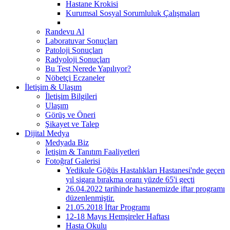
Hastane Krokisi
Kurumsal Sosyal Sorumluluk Çalışmaları
Randevu Al
Laboratuvar Sonuçları
Patoloji Sonuçları
Radyoloji Sonuçları
Bu Test Nerede Yapılıyor?
Nöbetçi Eczaneler
İletişim & Ulaşım
İletişim Bilgileri
Ulaşım
Görüş ve Öneri
Şikayet ve Talep
Dijital Medya
Medyada Biz
İetişim & Tanıtım Faaliyetleri
Fotoğraf Galerisi
Yedikule Göğüs Hastalıkları Hastanesi'nde geçen
yıl sigara bırakma oranı yüzde 65'i geçti
26.04.2022 tarihinde hastanemizde iftar programı
düzenlenmiştir.
21.05.2018 İftar Programı
12-18 Mayıs Hemşireler Haftası
Hasta Okulu