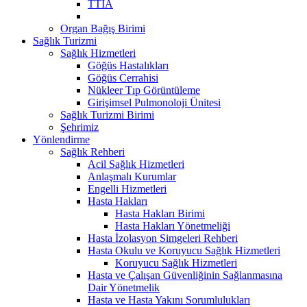
TTİA
Organ Bağış Birimi
Sağlık Turizmi
Sağlık Hizmetleri
Göğüs Hastalıkları
Göğüs Cerrahisi
Nükleer Tıp Görüntüleme
Girişimsel Pulmonoloji Ünitesi
Sağlık Turizmi Birimi
Şehrimiz
Yönlendirme
Sağlık Rehberi
Acil Sağlık Hizmetleri
Anlaşmalı Kurumlar
Engelli Hizmetleri
Hasta Hakları
Hasta Hakları Birimi
Hasta Hakları Yönetmeliği
Hasta İzolasyon Simgeleri Rehberi
Hasta Okulu ve Koruyucu Sağlık Hizmetleri
Koruyucu Sağlık Hizmetleri
Hasta ve Çalışan Güvenliğinin Sağlanmasına
Dair Yönetmelik
Hasta ve Hasta Yakını Sorumlulukları