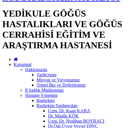
YEDİKULE GÖĞÜS
HASTALIKLARI VE GÖĞÜS
CERRAHİSİ EĞİTİM VE
ARAŞTIRMA HASTANESİ
Kurumsal
Hakkımızda
Tarihçemiz
Misyon ve Vizyonumuz
Temel İlke ve Değerlerimiz
İl Sağlık Müdürümüz
Hastane Yönetimi
Başhekim
Başhekim Yardımcıları
Uzm. Dr. Kaan KARA
Dr. Mualla KÖK
Uzm. Dr. Neslihan BOYRACI
Dr.Öğr.Üyesi Veysel DİNÇ