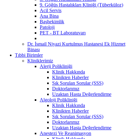
9. Göğüs Hastalıkları Kliniği (Tüberküloz)
Acil Servis
Ana Bina
Başhekimlik
Patoloji
PET - BT Laboratuvarı
Dr. İsmail Niyazi Kurtulmuş Hastanesi Ek Hizmet
Binası
Tıbbi Birimler
Kliniklerimiz
Alerji Polikliniği
Klinik Hakkında
Klinikten Haberler
Sık Sorulan Sorular (SSS)
Doktorlarımız
Uzaktan Hasta Değerlendirme
Algoloji Polikliniği
Klinik Hakkında
Klinikten Haberler
Sık Sorulan Sorular (SSS)
Doktorlarımız
Uzaktan Hasta Değerlendirme
Anestezi Ve Reanimasyon
Klinik Hakkında