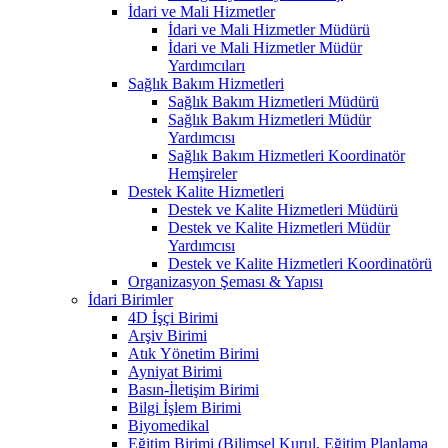
İdari ve Mali Hizmetler
İdari ve Mali Hizmetler Müdürü
İdari ve Mali Hizmetler Müdür
Yardımcıları
Sağlık Bakım Hizmetleri
Sağlık Bakım Hizmetleri Müdürü
Sağlık Bakım Hizmetleri Müdür
Yardımcısı
Sağlık Bakım Hizmetleri Koordinatör
Hemşireler
Destek Kalite Hizmetleri
Destek ve Kalite Hizmetleri Müdürü
Destek ve Kalite Hizmetleri Müdür
Yardımcısı
Destek ve Kalite Hizmetleri Koordinatörü
Organizasyon Şeması & Yapısı
İdari Birimler
4D İşçi Birimi
Arşiv Birimi
Atık Yönetim Birimi
Ayniyat Birimi
Basın-İletişim Birimi
Bilgi İşlem Birimi
Biyomedikal
Eğitim Birimi (Bilimsel Kurul, Eğitim Planlama