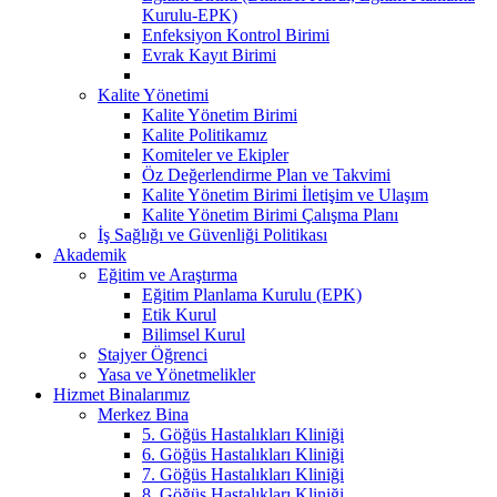
Kurulu-EPK)
Enfeksiyon Kontrol Birimi
Evrak Kayıt Birimi
Kalite Yönetimi
Kalite Yönetim Birimi
Kalite Politikamız
Komiteler ve Ekipler
Öz Değerlendirme Plan ve Takvimi
Kalite Yönetim Birimi İletişim ve Ulaşım
Kalite Yönetim Birimi Çalışma Planı
İş Sağlığı ve Güvenliği Politikası
Akademik
Eğitim ve Araştırma
Eğitim Planlama Kurulu (EPK)
Etik Kurul
Bilimsel Kurul
Stajyer Öğrenci
Yasa ve Yönetmelikler
Hizmet Binalarımız
Merkez Bina
5. Göğüs Hastalıkları Kliniği
6. Göğüs Hastalıkları Kliniği
7. Göğüs Hastalıkları Kliniği
8. Göğüs Hastalıkları Kliniği