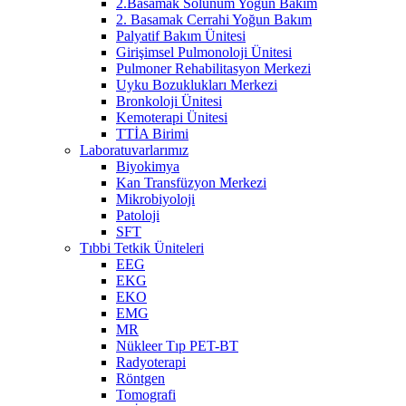
2.Basamak Solunum Yoğun Bakım
2. Basamak Cerrahi Yoğun Bakım
Palyatif Bakım Ünitesi
Girişimsel Pulmonoloji Ünitesi
Pulmoner Rehabilitasyon Merkezi
Uyku Bozuklukları Merkezi
Bronkoloji Ünitesi
Kemoterapi Ünitesi
TTİA Birimi
Laboratuvarlarımız
Biyokimya
Kan Transfüzyon Merkezi
Mikrobiyoloji
Patoloji
SFT
Tıbbi Tetkik Üniteleri
EEG
EKG
EKO
EMG
MR
Nükleer Tıp PET-BT
Radyoterapi
Röntgen
Tomografi