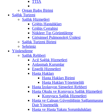
TTİA
Organ Bağış Birimi
Sağlık Turizmi
Sağlık Hizmetleri
Göğüs Hastalıkları
Göğüs Cerrahisi
Nükleer Tıp Görüntüleme
Girişimsel Pulmonoloji Ünitesi
Sağlık Turizmi Birimi
Şehrimiz
Yönlendirme
Sağlık Rehberi
Acil Sağlık Hizmetleri
Anlaşmalı Kurumlar
Engelli Hizmetleri
Hasta Hakları
Hasta Hakları Birimi
Hasta Hakları Yönetmeliği
Hasta İzolasyon Simgeleri Rehberi
Hasta Okulu ve Koruyucu Sağlık Hizmetleri
Koruyucu Sağlık Hizmetleri
Hasta ve Çalışan Güvenliğinin Sağlanmasına
Dair Yönetmelik
Hasta ve Hasta Yakını Sorumlulukları