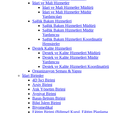
İdari ve Mali Hizmetler
İdari ve Mali Hizmetler Müdürü
İdari ve Mali Hizmetler Müdür
Yardımcıları
Sağlık Bakım Hizmetleri
Sağlık Bakım Hizmetleri Müdürü
Sağlık Bakım Hizmetleri Müdür
Yardımcısı
Sağlık Bakım Hizmetleri Koordinatör
Hemşireler
Destek Kalite Hizmetleri
Destek ve Kalite Hizmetleri Müdürü
Destek ve Kalite Hizmetleri Müdür
Yardımcısı
Destek ve Kalite Hizmetleri Koordinatörü
Organizasyon Şeması & Yapısı
İdari Birimler
4D İşçi Birimi
Arşiv Birimi
Atık Yönetim Birimi
Ayniyat Birimi
Basın-İletişim Birimi
Bilgi İşlem Birimi
Biyomedikal
Eğitim Birimi (Bilimsel Kurul, Eğitim Planlama