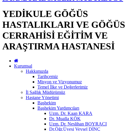
YEDİKULE GÖĞÜS
HASTALIKLARI VE GÖĞÜS
CERRAHİSİ EĞİTİM VE
ARAŞTIRMA HASTANESİ
Kurumsal
Hakkımızda
Tarihçemiz
Misyon ve Vizyonumuz
Temel İlke ve Değerlerimiz
İl Sağlık Müdürümüz
Hastane Yönetimi
Başhekim
Başhekim Yardımcıları
Uzm. Dr. Kaan KARA
Dr. Mualla KÖK
Uzm. Dr. Neslihan BOYRACI
Dr.Öğr.Üyesi Veysel DİNÇ