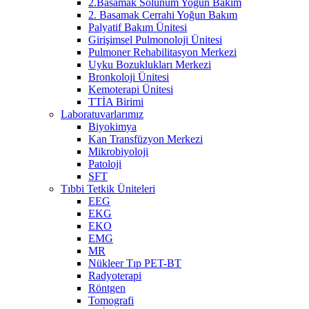
2.Basamak Solunum Yoğun Bakım
2. Basamak Cerrahi Yoğun Bakım
Palyatif Bakım Ünitesi
Girişimsel Pulmonoloji Ünitesi
Pulmoner Rehabilitasyon Merkezi
Uyku Bozuklukları Merkezi
Bronkoloji Ünitesi
Kemoterapi Ünitesi
TTİA Birimi
Laboratuvarlarımız
Biyokimya
Kan Transfüzyon Merkezi
Mikrobiyoloji
Patoloji
SFT
Tıbbi Tetkik Üniteleri
EEG
EKG
EKO
EMG
MR
Nükleer Tıp PET-BT
Radyoterapi
Röntgen
Tomografi