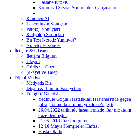
Hastane Krokisi
Kurumsal Sosyal Sorumluluk Çalışmaları
Randevu Al
Laboratuvar Sonuçları
Patoloji Sonuçları
Radyoloji Sonuçları
Bu Test Nerede Yapılıyor?
Nöbetçi Eczaneler
İletişim & Ulaşım
İletişim Bilgileri
Ulaşım
Görüş ve Öneri
Şikayet ve Talep
Dijital Medya
Medyada Biz
İetişim & Tanıtım Faaliyetleri
Fotoğraf Galerisi
Yedikule Göğüs Hastalıkları Hastanesi'nde geçen
yıl sigara bırakma oranı yüzde 65'i geçti
26.04.2022 tarihinde hastanemizde iftar programı
düzenlenmiştir.
21.05.2018 İftar Programı
12-18 Mayıs Hemşireler Haftası
Hasta Okulu