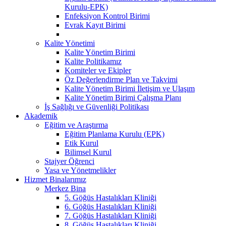
Kurulu-EPK)
Enfeksiyon Kontrol Birimi
Evrak Kayıt Birimi
Kalite Yönetimi
Kalite Yönetim Birimi
Kalite Politikamız
Komiteler ve Ekipler
Öz Değerlendirme Plan ve Takvimi
Kalite Yönetim Birimi İletişim ve Ulaşım
Kalite Yönetim Birimi Çalışma Planı
İş Sağlığı ve Güvenliği Politikası
Akademik
Eğitim ve Araştırma
Eğitim Planlama Kurulu (EPK)
Etik Kurul
Bilimsel Kurul
Stajyer Öğrenci
Yasa ve Yönetmelikler
Hizmet Binalarımız
Merkez Bina
5. Göğüs Hastalıkları Kliniği
6. Göğüs Hastalıkları Kliniği
7. Göğüs Hastalıkları Kliniği
8. Göğüs Hastalıkları Kliniği