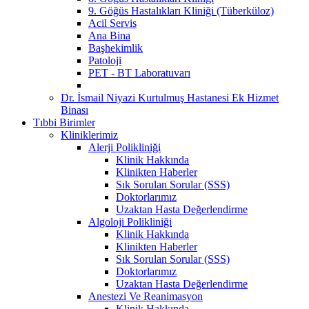
9. Göğüs Hastalıkları Kliniği (Tüberküloz)
Acil Servis
Ana Bina
Başhekimlik
Patoloji
PET - BT Laboratuvarı
Dr. İsmail Niyazi Kurtulmuş Hastanesi Ek Hizmet
Binası
Tıbbi Birimler
Kliniklerimiz
Alerji Polikliniği
Klinik Hakkında
Klinikten Haberler
Sık Sorulan Sorular (SSS)
Doktorlarımız
Uzaktan Hasta Değerlendirme
Algoloji Polikliniği
Klinik Hakkında
Klinikten Haberler
Sık Sorulan Sorular (SSS)
Doktorlarımız
Uzaktan Hasta Değerlendirme
Anestezi Ve Reanimasyon
Klinik Hakkında