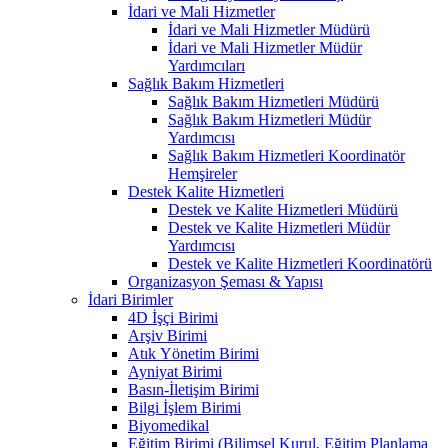
İdari ve Mali Hizmetler
İdari ve Mali Hizmetler Müdürü
İdari ve Mali Hizmetler Müdür
Yardımcıları
Sağlık Bakım Hizmetleri
Sağlık Bakım Hizmetleri Müdürü
Sağlık Bakım Hizmetleri Müdür
Yardımcısı
Sağlık Bakım Hizmetleri Koordinatör
Hemşireler
Destek Kalite Hizmetleri
Destek ve Kalite Hizmetleri Müdürü
Destek ve Kalite Hizmetleri Müdür
Yardımcısı
Destek ve Kalite Hizmetleri Koordinatörü
Organizasyon Şeması & Yapısı
İdari Birimler
4D İşçi Birimi
Arşiv Birimi
Atık Yönetim Birimi
Ayniyat Birimi
Basın-İletişim Birimi
Bilgi İşlem Birimi
Biyomedikal
Eğitim Birimi (Bilimsel Kurul, Eğitim Planlama