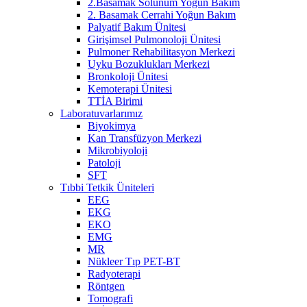
2.Basamak Solunum Yoğun Bakım
2. Basamak Cerrahi Yoğun Bakım
Palyatif Bakım Ünitesi
Girişimsel Pulmonoloji Ünitesi
Pulmoner Rehabilitasyon Merkezi
Uyku Bozuklukları Merkezi
Bronkoloji Ünitesi
Kemoterapi Ünitesi
TTİA Birimi
Laboratuvarlarımız
Biyokimya
Kan Transfüzyon Merkezi
Mikrobiyoloji
Patoloji
SFT
Tıbbi Tetkik Üniteleri
EEG
EKG
EKO
EMG
MR
Nükleer Tıp PET-BT
Radyoterapi
Röntgen
Tomografi