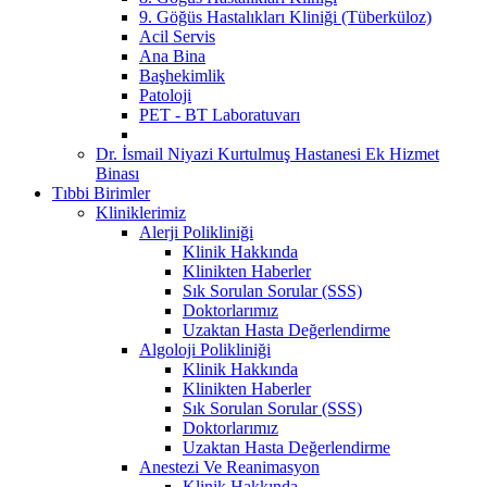
9. Göğüs Hastalıkları Kliniği (Tüberküloz)
Acil Servis
Ana Bina
Başhekimlik
Patoloji
PET - BT Laboratuvarı
Dr. İsmail Niyazi Kurtulmuş Hastanesi Ek Hizmet
Binası
Tıbbi Birimler
Kliniklerimiz
Alerji Polikliniği
Klinik Hakkında
Klinikten Haberler
Sık Sorulan Sorular (SSS)
Doktorlarımız
Uzaktan Hasta Değerlendirme
Algoloji Polikliniği
Klinik Hakkında
Klinikten Haberler
Sık Sorulan Sorular (SSS)
Doktorlarımız
Uzaktan Hasta Değerlendirme
Anestezi Ve Reanimasyon
Klinik Hakkında