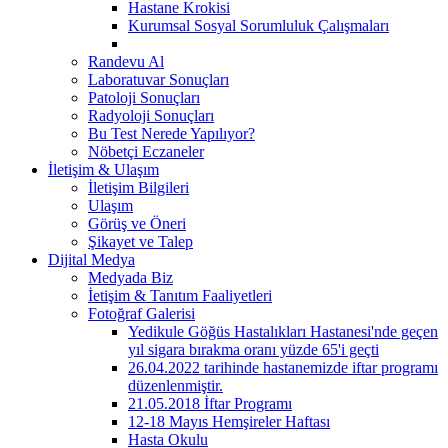
Hastane Krokisi
Kurumsal Sosyal Sorumluluk Çalışmaları
Randevu Al
Laboratuvar Sonuçları
Patoloji Sonuçları
Radyoloji Sonuçları
Bu Test Nerede Yapılıyor?
Nöbetçi Eczaneler
İletişim & Ulaşım
İletişim Bilgileri
Ulaşım
Görüş ve Öneri
Şikayet ve Talep
Dijital Medya
Medyada Biz
İetişim & Tanıtım Faaliyetleri
Fotoğraf Galerisi
Yedikule Göğüs Hastalıkları Hastanesi'nde geçen
yıl sigara bırakma oranı yüzde 65'i geçti
26.04.2022 tarihinde hastanemizde iftar programı
düzenlenmiştir.
21.05.2018 İftar Programı
12-18 Mayıs Hemşireler Haftası
Hasta Okulu