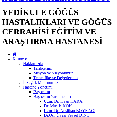
YEDİKULE GÖĞÜS
HASTALIKLARI VE GÖĞÜS
CERRAHİSİ EĞİTİM VE
ARAŞTIRMA HASTANESİ
Kurumsal
Hakkımızda
Tarihçemiz
Misyon ve Vizyonumuz
Temel İlke ve Değerlerimiz
İl Sağlık Müdürümüz
Hastane Yönetimi
Başhekim
Başhekim Yardımcıları
Uzm. Dr. Kaan KARA
Dr. Mualla KÖK
Uzm. Dr. Neslihan BOYRACI
Dr.Öğr.Üyesi Veysel DİNÇ