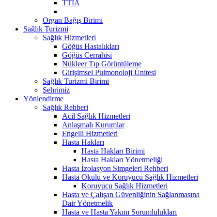
TTİA
Organ Bağış Birimi
Sağlık Turizmi
Sağlık Hizmetleri
Göğüs Hastalıkları
Göğüs Cerrahisi
Nükleer Tıp Görüntüleme
Girişimsel Pulmonoloji Ünitesi
Sağlık Turizmi Birimi
Şehrimiz
Yönlendirme
Sağlık Rehberi
Acil Sağlık Hizmetleri
Anlaşmalı Kurumlar
Engelli Hizmetleri
Hasta Hakları
Hasta Hakları Birimi
Hasta Hakları Yönetmeliği
Hasta İzolasyon Simgeleri Rehberi
Hasta Okulu ve Koruyucu Sağlık Hizmetleri
Koruyucu Sağlık Hizmetleri
Hasta ve Çalışan Güvenliğinin Sağlanmasına
Dair Yönetmelik
Hasta ve Hasta Yakını Sorumlulukları