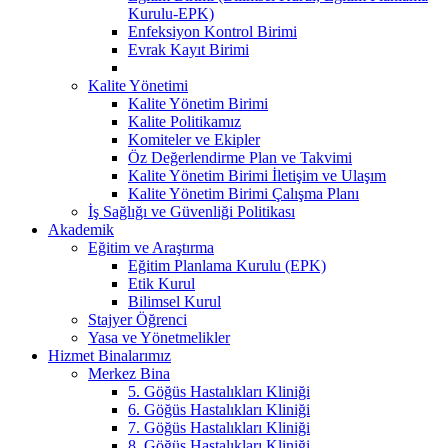
Kurulu-EPK)
Enfeksiyon Kontrol Birimi
Evrak Kayıt Birimi
Kalite Yönetimi
Kalite Yönetim Birimi
Kalite Politikamız
Komiteler ve Ekipler
Öz Değerlendirme Plan ve Takvimi
Kalite Yönetim Birimi İletişim ve Ulaşım
Kalite Yönetim Birimi Çalışma Planı
İş Sağlığı ve Güvenliği Politikası
Akademik
Eğitim ve Araştırma
Eğitim Planlama Kurulu (EPK)
Etik Kurul
Bilimsel Kurul
Stajyer Öğrenci
Yasa ve Yönetmelikler
Hizmet Binalarımız
Merkez Bina
5. Göğüs Hastalıkları Kliniği
6. Göğüs Hastalıkları Kliniği
7. Göğüs Hastalıkları Kliniği
8. Göğüs Hastalıkları Kliniği