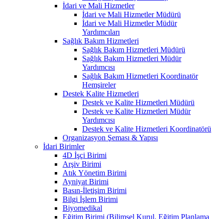
İdari ve Mali Hizmetler
İdari ve Mali Hizmetler Müdürü
İdari ve Mali Hizmetler Müdür
Yardımcıları
Sağlık Bakım Hizmetleri
Sağlık Bakım Hizmetleri Müdürü
Sağlık Bakım Hizmetleri Müdür
Yardımcısı
Sağlık Bakım Hizmetleri Koordinatör
Hemşireler
Destek Kalite Hizmetleri
Destek ve Kalite Hizmetleri Müdürü
Destek ve Kalite Hizmetleri Müdür
Yardımcısı
Destek ve Kalite Hizmetleri Koordinatörü
Organizasyon Şeması & Yapısı
İdari Birimler
4D İşçi Birimi
Arşiv Birimi
Atık Yönetim Birimi
Ayniyat Birimi
Basın-İletişim Birimi
Bilgi İşlem Birimi
Biyomedikal
Eğitim Birimi (Bilimsel Kurul, Eğitim Planlama