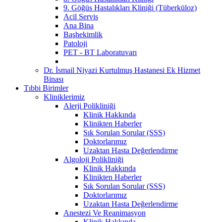
9. Göğüs Hastalıkları Kliniği (Tüberküloz)
Acil Servis
Ana Bina
Başhekimlik
Patoloji
PET - BT Laboratuvarı
Dr. İsmail Niyazi Kurtulmuş Hastanesi Ek Hizmet
Binası
Tıbbi Birimler
Kliniklerimiz
Alerji Polikliniği
Klinik Hakkında
Klinikten Haberler
Sık Sorulan Sorular (SSS)
Doktorlarımız
Uzaktan Hasta Değerlendirme
Algoloji Polikliniği
Klinik Hakkında
Klinikten Haberler
Sık Sorulan Sorular (SSS)
Doktorlarımız
Uzaktan Hasta Değerlendirme
Anestezi Ve Reanimasyon
Klinik Hakkında