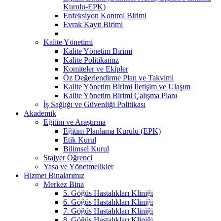
Kurulu-EPK)
Enfeksiyon Kontrol Birimi
Evrak Kayıt Birimi
Kalite Yönetimi
Kalite Yönetim Birimi
Kalite Politikamız
Komiteler ve Ekipler
Öz Değerlendirme Plan ve Takvimi
Kalite Yönetim Birimi İletişim ve Ulaşım
Kalite Yönetim Birimi Çalışma Planı
İş Sağlığı ve Güvenliği Politikası
Akademik
Eğitim ve Araştırma
Eğitim Planlama Kurulu (EPK)
Etik Kurul
Bilimsel Kurul
Stajyer Öğrenci
Yasa ve Yönetmelikler
Hizmet Binalarımız
Merkez Bina
5. Göğüs Hastalıkları Kliniği
6. Göğüs Hastalıkları Kliniği
7. Göğüs Hastalıkları Kliniği
8. Göğüs Hastalıkları Kliniği