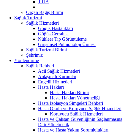
TTİA
Organ Bağış Birimi
Sağlık Turizmi
Sağlık Hizmetleri
Göğüs Hastalıkları
Göğüs Cerrahisi
Nükleer Tıp Görüntüleme
Girişimsel Pulmonoloji Ünitesi
Sağlık Turizmi Birimi
Şehrimiz
Yönlendirme
Sağlık Rehberi
Acil Sağlık Hizmetleri
Anlaşmalı Kurumlar
Engelli Hizmetleri
Hasta Hakları
Hasta Hakları Birimi
Hasta Hakları Yönetmeliği
Hasta İzolasyon Simgeleri Rehberi
Hasta Okulu ve Koruyucu Sağlık Hizmetleri
Koruyucu Sağlık Hizmetleri
Hasta ve Çalışan Güvenliğinin Sağlanmasına
Dair Yönetmelik
Hasta ve Hasta Yakını Sorumlulukları