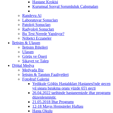
Hastane Krokisi
Kurumsal Sosyal Sorumluluk Çalışmaları
Randevu Al
Laboratuvar Sonuçları
Patoloji Sonuçları
Radyoloji Sonuçları
Bu Test Nerede Yapılıyor?
Nöbetçi Eczaneler
İletişim & Ulaşım
İletişim Bilgileri
Ulaşım
Görüş ve Öneri
Şikayet ve Talep
Dijital Medya
Medyada Biz
İetişim & Tanıtım Faaliyetleri
Fotoğraf Galerisi
Yedikule Göğüs Hastalıkları Hastanesi'nde geçen
yıl sigara bırakma oranı yüzde 65'i geçti
26.04.2022 tarihinde hastanemizde iftar programı
düzenlenmiştir.
21.05.2018 İftar Programı
12-18 Mayıs Hemşireler Haftası
Hasta Okulu