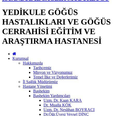
YEDİKULE GÖĞÜS
HASTALIKLARI VE GÖĞÜS
CERRAHİSİ EĞİTİM VE
ARAŞTIRMA HASTANESİ
Kurumsal
Hakkımızda
Tarihçemiz
Misyon ve Vizyonumuz
Temel İlke ve Değerlerimiz
İl Sağlık Müdürümüz
Hastane Yönetimi
Başhekim
Başhekim Yardımcıları
Uzm. Dr. Kaan KARA
Dr. Mualla KÖK
Uzm. Dr. Neslihan BOYRACI
Dr.Öğr.Üyesi Veysel DİNÇ