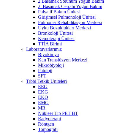
2.Basamak Solunum Yoğun Bakım
2. Basamak Cerrahi Yoğun Bakım
Palyatif Bakım Ünitesi
Girişimsel Pulmonoloji Ünitesi
Pulmoner Rehabilitasyon Merkezi
Uyku Bozuklukları Merkezi
Bronkoloji Ünitesi
Kemoterapi Ünitesi
TTİA Birimi
Laboratuvarlarımız
Biyokimya
Kan Transfüzyon Merkezi
Mikrobiyoloji
Patoloji
SFT
Tıbbi Tetkik Üniteleri
EEG
EKG
EKO
EMG
MR
Nükleer Tıp PET-BT
Radyoterapi
Röntgen
Tomografi