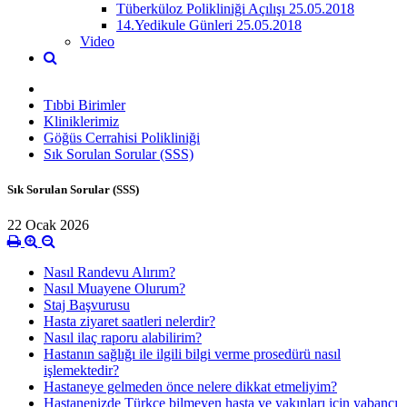
Tüberküloz Polikliniği Açılışı 25.05.2018
14.Yedikule Günleri 25.05.2018
Video
Tıbbi Birimler
Kliniklerimiz
Göğüs Cerrahisi Polikliniği
Sık Sorulan Sorular (SSS)
Sık Sorulan Sorular (SSS)
22 Ocak 2026
Nasıl Randevu Alırım?
Nasıl Muayene Olurum?
Staj Başvurusu
Hasta ziyaret saatleri nelerdir?
Nasıl ilaç raporu alabilirim?
Hastanın sağlığı ile ilgili bilgi verme prosedürü nasıl
işlemektedir?
Hastaneye gelmeden önce nelere dikkat etmeliyim?
Hastanenizde Türkçe bilmeyen hasta ve yakınları için yabancı