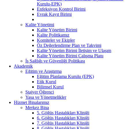
Kurulu-EPK)
Enfeksiyon Kontrol Birimi
Evrak Kayıt Birimi
Kalite Yönetimi
Kalite Yönetim Birimi
Kalite Politikamız
Komiteler ve Ekipler
Öz Değerlendirme Plan ve Takvimi
Kalite Yönetim Birimi İletişim ve Ulaşım
Kalite Yönetim Birimi Çalışma Planı
İş Sağlığı ve Güvenliği Politikası
Akademik
Eğitim ve Araştırma
Eğitim Planlama Kurulu (EPK)
Etik Kurul
Bilimsel Kurul
Stajyer Öğrenci
Yasa ve Yönetmelikler
Hizmet Binalarımız
Merkez Bina
5. Göğüs Hastalıkları Kliniği
6. Göğüs Hastalıkları Kliniği
7. Göğüs Hastalıkları Kliniği
8. Göğüs Hastalıkları Kliniği