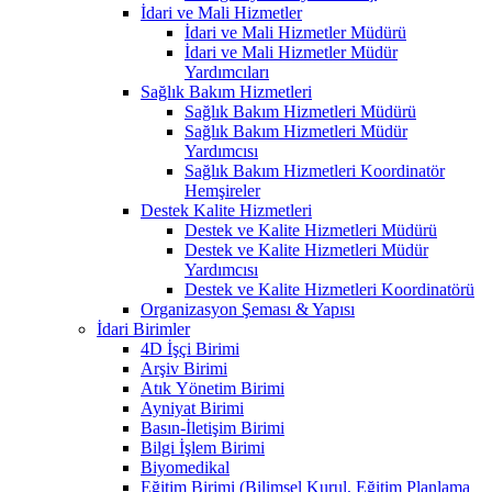
İdari ve Mali Hizmetler
İdari ve Mali Hizmetler Müdürü
İdari ve Mali Hizmetler Müdür
Yardımcıları
Sağlık Bakım Hizmetleri
Sağlık Bakım Hizmetleri Müdürü
Sağlık Bakım Hizmetleri Müdür
Yardımcısı
Sağlık Bakım Hizmetleri Koordinatör
Hemşireler
Destek Kalite Hizmetleri
Destek ve Kalite Hizmetleri Müdürü
Destek ve Kalite Hizmetleri Müdür
Yardımcısı
Destek ve Kalite Hizmetleri Koordinatörü
Organizasyon Şeması & Yapısı
İdari Birimler
4D İşçi Birimi
Arşiv Birimi
Atık Yönetim Birimi
Ayniyat Birimi
Basın-İletişim Birimi
Bilgi İşlem Birimi
Biyomedikal
Eğitim Birimi (Bilimsel Kurul, Eğitim Planlama