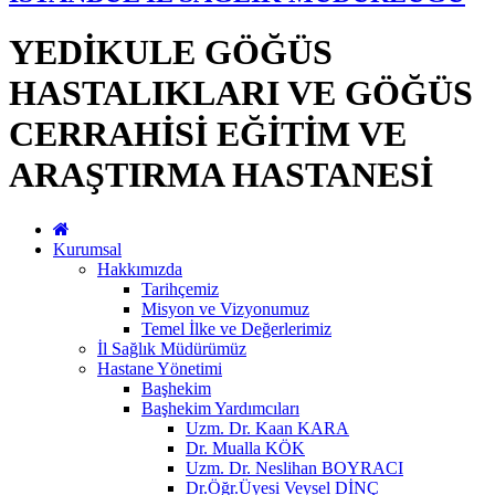
YEDİKULE GÖĞÜS
HASTALIKLARI VE GÖĞÜS
CERRAHİSİ EĞİTİM VE
ARAŞTIRMA HASTANESİ
Kurumsal
Hakkımızda
Tarihçemiz
Misyon ve Vizyonumuz
Temel İlke ve Değerlerimiz
İl Sağlık Müdürümüz
Hastane Yönetimi
Başhekim
Başhekim Yardımcıları
Uzm. Dr. Kaan KARA
Dr. Mualla KÖK
Uzm. Dr. Neslihan BOYRACI
Dr.Öğr.Üyesi Veysel DİNÇ