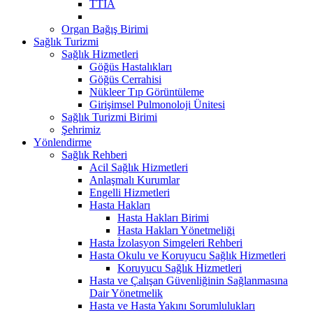
TTİA
Organ Bağış Birimi
Sağlık Turizmi
Sağlık Hizmetleri
Göğüs Hastalıkları
Göğüs Cerrahisi
Nükleer Tıp Görüntüleme
Girişimsel Pulmonoloji Ünitesi
Sağlık Turizmi Birimi
Şehrimiz
Yönlendirme
Sağlık Rehberi
Acil Sağlık Hizmetleri
Anlaşmalı Kurumlar
Engelli Hizmetleri
Hasta Hakları
Hasta Hakları Birimi
Hasta Hakları Yönetmeliği
Hasta İzolasyon Simgeleri Rehberi
Hasta Okulu ve Koruyucu Sağlık Hizmetleri
Koruyucu Sağlık Hizmetleri
Hasta ve Çalışan Güvenliğinin Sağlanmasına
Dair Yönetmelik
Hasta ve Hasta Yakını Sorumlulukları