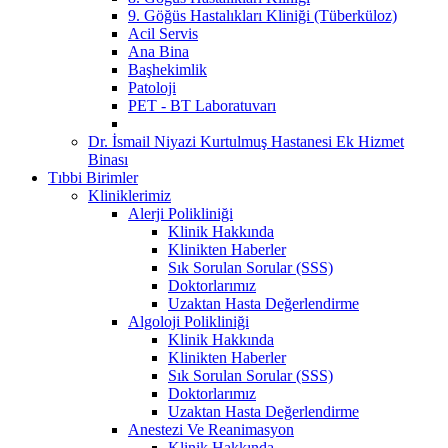
9. Göğüs Hastalıkları Kliniği (Tüberküloz)
Acil Servis
Ana Bina
Başhekimlik
Patoloji
PET - BT Laboratuvarı
Dr. İsmail Niyazi Kurtulmuş Hastanesi Ek Hizmet
Binası
Tıbbi Birimler
Kliniklerimiz
Alerji Polikliniği
Klinik Hakkında
Klinikten Haberler
Sık Sorulan Sorular (SSS)
Doktorlarımız
Uzaktan Hasta Değerlendirme
Algoloji Polikliniği
Klinik Hakkında
Klinikten Haberler
Sık Sorulan Sorular (SSS)
Doktorlarımız
Uzaktan Hasta Değerlendirme
Anestezi Ve Reanimasyon
Klinik Hakkında