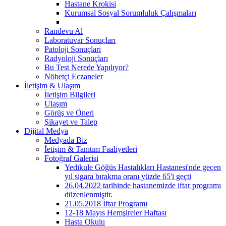
Hastane Krokisi
Kurumsal Sosyal Sorumluluk Çalışmaları
Randevu Al
Laboratuvar Sonuçları
Patoloji Sonuçları
Radyoloji Sonuçları
Bu Test Nerede Yapılıyor?
Nöbetçi Eczaneler
İletişim & Ulaşım
İletişim Bilgileri
Ulaşım
Görüş ve Öneri
Şikayet ve Talep
Dijital Medya
Medyada Biz
İetişim & Tanıtım Faaliyetleri
Fotoğraf Galerisi
Yedikule Göğüs Hastalıkları Hastanesi'nde geçen
yıl sigara bırakma oranı yüzde 65'i geçti
26.04.2022 tarihinde hastanemizde iftar programı
düzenlenmiştir.
21.05.2018 İftar Programı
12-18 Mayıs Hemşireler Haftası
Hasta Okulu