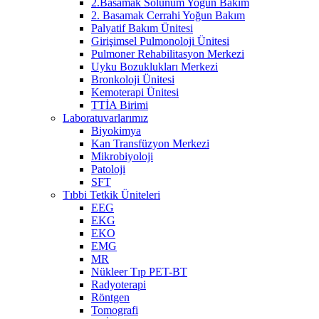
2.Basamak Solunum Yoğun Bakım
2. Basamak Cerrahi Yoğun Bakım
Palyatif Bakım Ünitesi
Girişimsel Pulmonoloji Ünitesi
Pulmoner Rehabilitasyon Merkezi
Uyku Bozuklukları Merkezi
Bronkoloji Ünitesi
Kemoterapi Ünitesi
TTİA Birimi
Laboratuvarlarımız
Biyokimya
Kan Transfüzyon Merkezi
Mikrobiyoloji
Patoloji
SFT
Tıbbi Tetkik Üniteleri
EEG
EKG
EKO
EMG
MR
Nükleer Tıp PET-BT
Radyoterapi
Röntgen
Tomografi