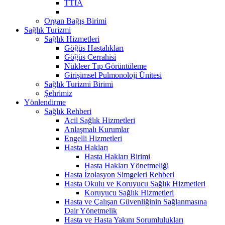
TTİA
Organ Bağış Birimi
Sağlık Turizmi
Sağlık Hizmetleri
Göğüs Hastalıkları
Göğüs Cerrahisi
Nükleer Tıp Görüntüleme
Girişimsel Pulmonoloji Ünitesi
Sağlık Turizmi Birimi
Şehrimiz
Yönlendirme
Sağlık Rehberi
Acil Sağlık Hizmetleri
Anlaşmalı Kurumlar
Engelli Hizmetleri
Hasta Hakları
Hasta Hakları Birimi
Hasta Hakları Yönetmeliği
Hasta İzolasyon Simgeleri Rehberi
Hasta Okulu ve Koruyucu Sağlık Hizmetleri
Koruyucu Sağlık Hizmetleri
Hasta ve Çalışan Güvenliğinin Sağlanmasına
Dair Yönetmelik
Hasta ve Hasta Yakını Sorumlulukları