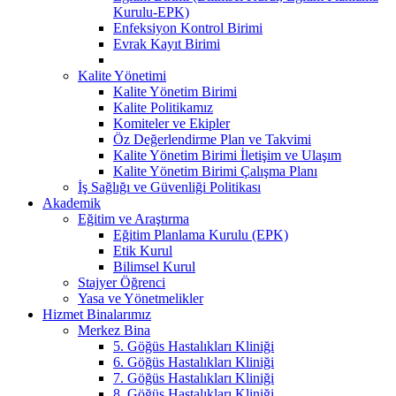
Kurulu-EPK)
Enfeksiyon Kontrol Birimi
Evrak Kayıt Birimi
Kalite Yönetimi
Kalite Yönetim Birimi
Kalite Politikamız
Komiteler ve Ekipler
Öz Değerlendirme Plan ve Takvimi
Kalite Yönetim Birimi İletişim ve Ulaşım
Kalite Yönetim Birimi Çalışma Planı
İş Sağlığı ve Güvenliği Politikası
Akademik
Eğitim ve Araştırma
Eğitim Planlama Kurulu (EPK)
Etik Kurul
Bilimsel Kurul
Stajyer Öğrenci
Yasa ve Yönetmelikler
Hizmet Binalarımız
Merkez Bina
5. Göğüs Hastalıkları Kliniği
6. Göğüs Hastalıkları Kliniği
7. Göğüs Hastalıkları Kliniği
8. Göğüs Hastalıkları Kliniği