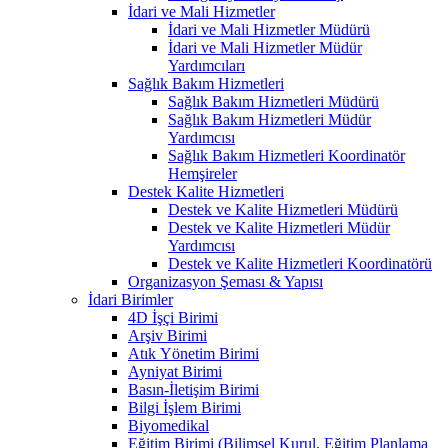
İdari ve Mali Hizmetler
İdari ve Mali Hizmetler Müdürü
İdari ve Mali Hizmetler Müdür
Yardımcıları
Sağlık Bakım Hizmetleri
Sağlık Bakım Hizmetleri Müdürü
Sağlık Bakım Hizmetleri Müdür
Yardımcısı
Sağlık Bakım Hizmetleri Koordinatör
Hemşireler
Destek Kalite Hizmetleri
Destek ve Kalite Hizmetleri Müdürü
Destek ve Kalite Hizmetleri Müdür
Yardımcısı
Destek ve Kalite Hizmetleri Koordinatörü
Organizasyon Şeması & Yapısı
İdari Birimler
4D İşçi Birimi
Arşiv Birimi
Atık Yönetim Birimi
Ayniyat Birimi
Basın-İletişim Birimi
Bilgi İşlem Birimi
Biyomedikal
Eğitim Birimi (Bilimsel Kurul, Eğitim Planlama