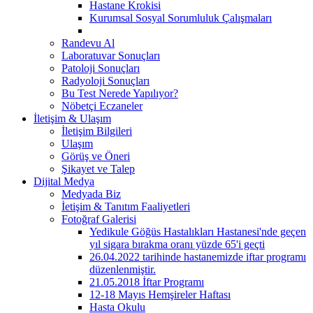
Hastane Krokisi
Kurumsal Sosyal Sorumluluk Çalışmaları
Randevu Al
Laboratuvar Sonuçları
Patoloji Sonuçları
Radyoloji Sonuçları
Bu Test Nerede Yapılıyor?
Nöbetçi Eczaneler
İletişim & Ulaşım
İletişim Bilgileri
Ulaşım
Görüş ve Öneri
Şikayet ve Talep
Dijital Medya
Medyada Biz
İetişim & Tanıtım Faaliyetleri
Fotoğraf Galerisi
Yedikule Göğüs Hastalıkları Hastanesi'nde geçen
yıl sigara bırakma oranı yüzde 65'i geçti
26.04.2022 tarihinde hastanemizde iftar programı
düzenlenmiştir.
21.05.2018 İftar Programı
12-18 Mayıs Hemşireler Haftası
Hasta Okulu