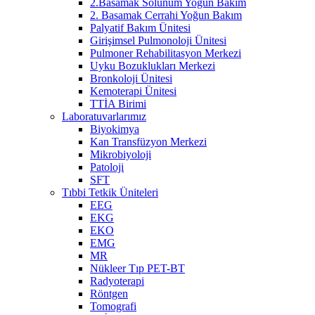
2.Basamak Solunum Yoğun Bakım
2. Basamak Cerrahi Yoğun Bakım
Palyatif Bakım Ünitesi
Girişimsel Pulmonoloji Ünitesi
Pulmoner Rehabilitasyon Merkezi
Uyku Bozuklukları Merkezi
Bronkoloji Ünitesi
Kemoterapi Ünitesi
TTİA Birimi
Laboratuvarlarımız
Biyokimya
Kan Transfüzyon Merkezi
Mikrobiyoloji
Patoloji
SFT
Tıbbi Tetkik Üniteleri
EEG
EKG
EKO
EMG
MR
Nükleer Tıp PET-BT
Radyoterapi
Röntgen
Tomografi