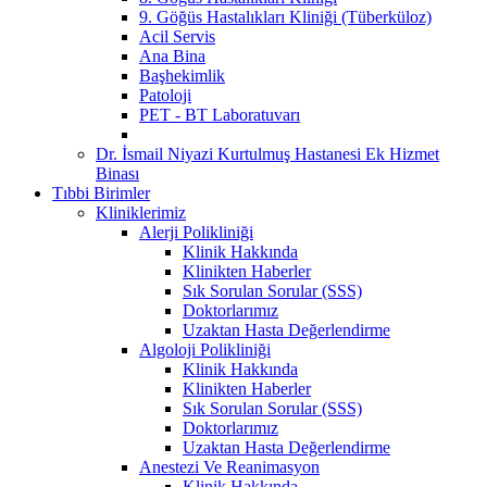
9. Göğüs Hastalıkları Kliniği (Tüberküloz)
Acil Servis
Ana Bina
Başhekimlik
Patoloji
PET - BT Laboratuvarı
Dr. İsmail Niyazi Kurtulmuş Hastanesi Ek Hizmet
Binası
Tıbbi Birimler
Kliniklerimiz
Alerji Polikliniği
Klinik Hakkında
Klinikten Haberler
Sık Sorulan Sorular (SSS)
Doktorlarımız
Uzaktan Hasta Değerlendirme
Algoloji Polikliniği
Klinik Hakkında
Klinikten Haberler
Sık Sorulan Sorular (SSS)
Doktorlarımız
Uzaktan Hasta Değerlendirme
Anestezi Ve Reanimasyon
Klinik Hakkında