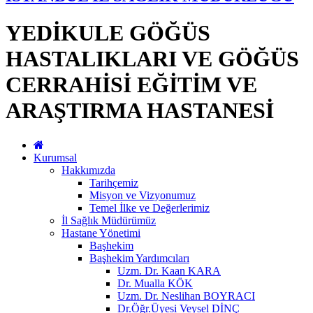
YEDİKULE GÖĞÜS
HASTALIKLARI VE GÖĞÜS
CERRAHİSİ EĞİTİM VE
ARAŞTIRMA HASTANESİ
Kurumsal
Hakkımızda
Tarihçemiz
Misyon ve Vizyonumuz
Temel İlke ve Değerlerimiz
İl Sağlık Müdürümüz
Hastane Yönetimi
Başhekim
Başhekim Yardımcıları
Uzm. Dr. Kaan KARA
Dr. Mualla KÖK
Uzm. Dr. Neslihan BOYRACI
Dr.Öğr.Üyesi Veysel DİNÇ