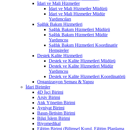
İdari ve Mali Hizmetler
İdari ve Mali Hizmetler Müdürü
İdari ve Mali Hizmetler Müdür
Yardımcıları
Sağlık Bakım Hizmetleri
Sağlık Bakım Hizmetleri Müdürü
Sağlık Bakım Hizmetleri Müdür
Yardımcısı
Sağlık Bakım Hizmetleri Koordinatör
Hemşireler
Destek Kalite Hizmetleri
Destek ve Kalite Hizmetleri Müdürü
Destek ve Kalite Hizmetleri Müdür
Yardımcısı
Destek ve Kalite Hizmetleri Koordinatörü
Organizasyon Şeması & Yapısı
İdari Birimler
4D İşçi Birimi
Arşiv Birimi
Atık Yönetim Birimi
Ayniyat Birimi
Basın-İletişim Birimi
Bilgi İşlem Birimi
Biyomedikal
Eğitim Birimi (Bilimsel Kurul, Eğitim Planlama