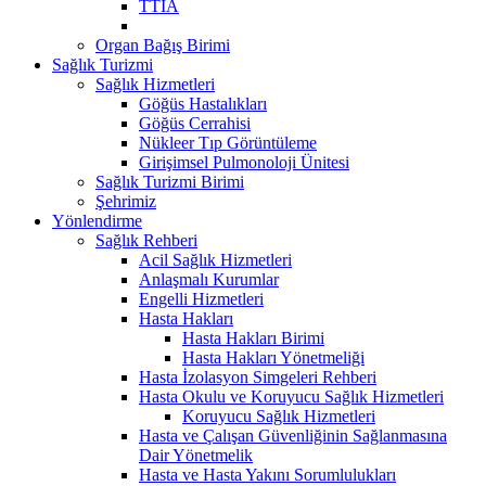
TTİA
Organ Bağış Birimi
Sağlık Turizmi
Sağlık Hizmetleri
Göğüs Hastalıkları
Göğüs Cerrahisi
Nükleer Tıp Görüntüleme
Girişimsel Pulmonoloji Ünitesi
Sağlık Turizmi Birimi
Şehrimiz
Yönlendirme
Sağlık Rehberi
Acil Sağlık Hizmetleri
Anlaşmalı Kurumlar
Engelli Hizmetleri
Hasta Hakları
Hasta Hakları Birimi
Hasta Hakları Yönetmeliği
Hasta İzolasyon Simgeleri Rehberi
Hasta Okulu ve Koruyucu Sağlık Hizmetleri
Koruyucu Sağlık Hizmetleri
Hasta ve Çalışan Güvenliğinin Sağlanmasına
Dair Yönetmelik
Hasta ve Hasta Yakını Sorumlulukları