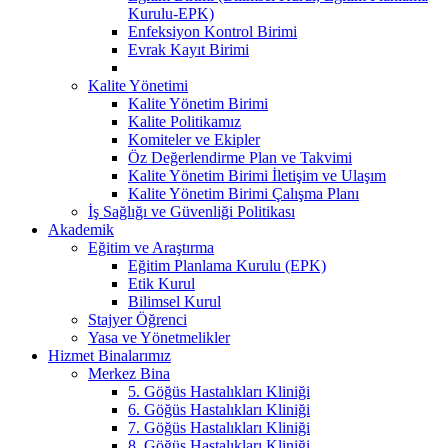
Kurulu-EPK)
Enfeksiyon Kontrol Birimi
Evrak Kayıt Birimi
Kalite Yönetimi
Kalite Yönetim Birimi
Kalite Politikamız
Komiteler ve Ekipler
Öz Değerlendirme Plan ve Takvimi
Kalite Yönetim Birimi İletişim ve Ulaşım
Kalite Yönetim Birimi Çalışma Planı
İş Sağlığı ve Güvenliği Politikası
Akademik
Eğitim ve Araştırma
Eğitim Planlama Kurulu (EPK)
Etik Kurul
Bilimsel Kurul
Stajyer Öğrenci
Yasa ve Yönetmelikler
Hizmet Binalarımız
Merkez Bina
5. Göğüs Hastalıkları Kliniği
6. Göğüs Hastalıkları Kliniği
7. Göğüs Hastalıkları Kliniği
8. Göğüs Hastalıkları Kliniği