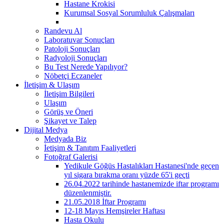
Hastane Krokisi
Kurumsal Sosyal Sorumluluk Çalışmaları
Randevu Al
Laboratuvar Sonuçları
Patoloji Sonuçları
Radyoloji Sonuçları
Bu Test Nerede Yapılıyor?
Nöbetçi Eczaneler
İletişim & Ulaşım
İletişim Bilgileri
Ulaşım
Görüş ve Öneri
Şikayet ve Talep
Dijital Medya
Medyada Biz
İetişim & Tanıtım Faaliyetleri
Fotoğraf Galerisi
Yedikule Göğüs Hastalıkları Hastanesi'nde geçen
yıl sigara bırakma oranı yüzde 65'i geçti
26.04.2022 tarihinde hastanemizde iftar programı
düzenlenmiştir.
21.05.2018 İftar Programı
12-18 Mayıs Hemşireler Haftası
Hasta Okulu