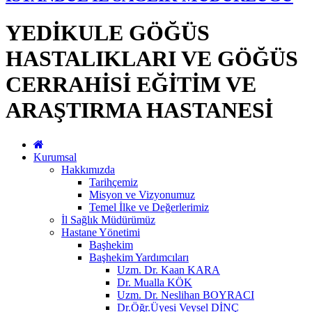
YEDİKULE GÖĞÜS
HASTALIKLARI VE GÖĞÜS
CERRAHİSİ EĞİTİM VE
ARAŞTIRMA HASTANESİ
Kurumsal
Hakkımızda
Tarihçemiz
Misyon ve Vizyonumuz
Temel İlke ve Değerlerimiz
İl Sağlık Müdürümüz
Hastane Yönetimi
Başhekim
Başhekim Yardımcıları
Uzm. Dr. Kaan KARA
Dr. Mualla KÖK
Uzm. Dr. Neslihan BOYRACI
Dr.Öğr.Üyesi Veysel DİNÇ