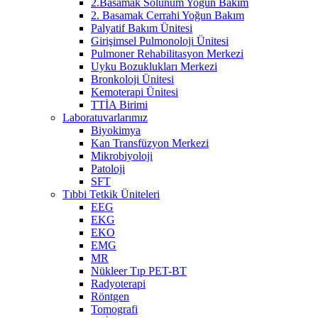
2.Basamak Solunum Yoğun Bakım
2. Basamak Cerrahi Yoğun Bakım
Palyatif Bakım Ünitesi
Girişimsel Pulmonoloji Ünitesi
Pulmoner Rehabilitasyon Merkezi
Uyku Bozuklukları Merkezi
Bronkoloji Ünitesi
Kemoterapi Ünitesi
TTİA Birimi
Laboratuvarlarımız
Biyokimya
Kan Transfüzyon Merkezi
Mikrobiyoloji
Patoloji
SFT
Tıbbi Tetkik Üniteleri
EEG
EKG
EKO
EMG
MR
Nükleer Tıp PET-BT
Radyoterapi
Röntgen
Tomografi