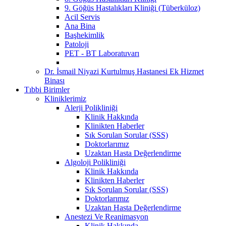
9. Göğüs Hastalıkları Kliniği (Tüberküloz)
Acil Servis
Ana Bina
Başhekimlik
Patoloji
PET - BT Laboratuvarı
Dr. İsmail Niyazi Kurtulmuş Hastanesi Ek Hizmet
Binası
Tıbbi Birimler
Kliniklerimiz
Alerji Polikliniği
Klinik Hakkında
Klinikten Haberler
Sık Sorulan Sorular (SSS)
Doktorlarımız
Uzaktan Hasta Değerlendirme
Algoloji Polikliniği
Klinik Hakkında
Klinikten Haberler
Sık Sorulan Sorular (SSS)
Doktorlarımız
Uzaktan Hasta Değerlendirme
Anestezi Ve Reanimasyon
Klinik Hakkında