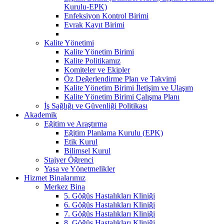
Kurulu-EPK)
Enfeksiyon Kontrol Birimi
Evrak Kayıt Birimi
Kalite Yönetimi
Kalite Yönetim Birimi
Kalite Politikamız
Komiteler ve Ekipler
Öz Değerlendirme Plan ve Takvimi
Kalite Yönetim Birimi İletişim ve Ulaşım
Kalite Yönetim Birimi Çalışma Planı
İş Sağlığı ve Güvenliği Politikası
Akademik
Eğitim ve Araştırma
Eğitim Planlama Kurulu (EPK)
Etik Kurul
Bilimsel Kurul
Stajyer Öğrenci
Yasa ve Yönetmelikler
Hizmet Binalarımız
Merkez Bina
5. Göğüs Hastalıkları Kliniği
6. Göğüs Hastalıkları Kliniği
7. Göğüs Hastalıkları Kliniği
8. Göğüs Hastalıkları Kliniği