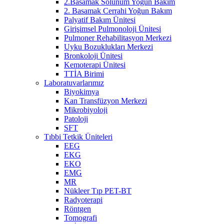
2.Basamak Solunum Yoğun Bakım
2. Basamak Cerrahi Yoğun Bakım
Palyatif Bakım Ünitesi
Girişimsel Pulmonoloji Ünitesi
Pulmoner Rehabilitasyon Merkezi
Uyku Bozuklukları Merkezi
Bronkoloji Ünitesi
Kemoterapi Ünitesi
TTİA Birimi
Laboratuvarlarımız
Biyokimya
Kan Transfüzyon Merkezi
Mikrobiyoloji
Patoloji
SFT
Tıbbi Tetkik Üniteleri
EEG
EKG
EKO
EMG
MR
Nükleer Tıp PET-BT
Radyoterapi
Röntgen
Tomografi