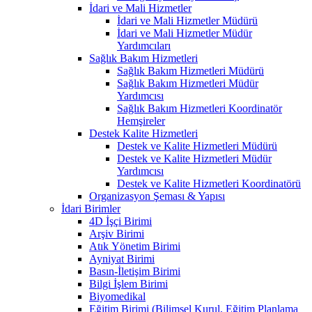
İdari ve Mali Hizmetler
İdari ve Mali Hizmetler Müdürü
İdari ve Mali Hizmetler Müdür
Yardımcıları
Sağlık Bakım Hizmetleri
Sağlık Bakım Hizmetleri Müdürü
Sağlık Bakım Hizmetleri Müdür
Yardımcısı
Sağlık Bakım Hizmetleri Koordinatör
Hemşireler
Destek Kalite Hizmetleri
Destek ve Kalite Hizmetleri Müdürü
Destek ve Kalite Hizmetleri Müdür
Yardımcısı
Destek ve Kalite Hizmetleri Koordinatörü
Organizasyon Şeması & Yapısı
İdari Birimler
4D İşçi Birimi
Arşiv Birimi
Atık Yönetim Birimi
Ayniyat Birimi
Basın-İletişim Birimi
Bilgi İşlem Birimi
Biyomedikal
Eğitim Birimi (Bilimsel Kurul, Eğitim Planlama