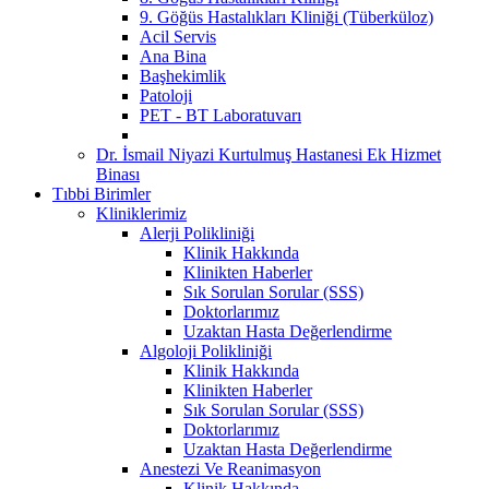
9. Göğüs Hastalıkları Kliniği (Tüberküloz)
Acil Servis
Ana Bina
Başhekimlik
Patoloji
PET - BT Laboratuvarı
Dr. İsmail Niyazi Kurtulmuş Hastanesi Ek Hizmet
Binası
Tıbbi Birimler
Kliniklerimiz
Alerji Polikliniği
Klinik Hakkında
Klinikten Haberler
Sık Sorulan Sorular (SSS)
Doktorlarımız
Uzaktan Hasta Değerlendirme
Algoloji Polikliniği
Klinik Hakkında
Klinikten Haberler
Sık Sorulan Sorular (SSS)
Doktorlarımız
Uzaktan Hasta Değerlendirme
Anestezi Ve Reanimasyon
Klinik Hakkında