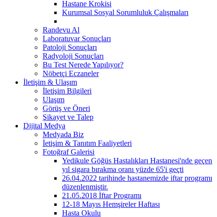
Hastane Krokisi
Kurumsal Sosyal Sorumluluk Çalışmaları
Randevu Al
Laboratuvar Sonuçları
Patoloji Sonuçları
Radyoloji Sonuçları
Bu Test Nerede Yapılıyor?
Nöbetçi Eczaneler
İletişim & Ulaşım
İletişim Bilgileri
Ulaşım
Görüş ve Öneri
Şikayet ve Talep
Dijital Medya
Medyada Biz
İetişim & Tanıtım Faaliyetleri
Fotoğraf Galerisi
Yedikule Göğüs Hastalıkları Hastanesi'nde geçen
yıl sigara bırakma oranı yüzde 65'i geçti
26.04.2022 tarihinde hastanemizde iftar programı
düzenlenmiştir.
21.05.2018 İftar Programı
12-18 Mayıs Hemşireler Haftası
Hasta Okulu