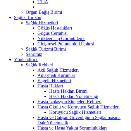
TTİA
Organ Bağış Birimi
Sağlık Turizmi
Sağlık Hizmetleri
Göğüs Hastalıkları
Göğüs Cerrahisi
Nükleer Tıp Görüntüleme
Girişimsel Pulmonoloji Ünitesi
Sağlık Turizmi Birimi
Şehrimiz
Yönlendirme
Sağlık Rehberi
Acil Sağlık Hizmetleri
Anlaşmalı Kurumlar
Engelli Hizmetleri
Hasta Hakları
Hasta Hakları Birimi
Hasta Hakları Yönetmeliği
Hasta İzolasyon Simgeleri Rehberi
Hasta Okulu ve Koruyucu Sağlık Hizmetleri
Koruyucu Sağlık Hizmetleri
Hasta ve Çalışan Güvenliğinin Sağlanmasına
Dair Yönetmelik
Hasta ve Hasta Yakını Sorumlulukları