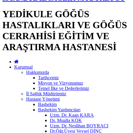
YEDİKULE GÖĞÜS
HASTALIKLARI VE GÖĞÜS
CERRAHİSİ EĞİTİM VE
ARAŞTIRMA HASTANESİ
Kurumsal
Hakkımızda
Tarihçemiz
Misyon ve Vizyonumuz
Temel İlke ve Değerlerimiz
İl Sağlık Müdürümüz
Hastane Yönetimi
Başhekim
Başhekim Yardımcıları
Uzm. Dr. Kaan KARA
Dr. Mualla KÖK
Uzm. Dr. Neslihan BOYRACI
Dr.Öğr.Üyesi Veysel DİNÇ