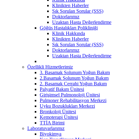
Klinikten Haberler
Sık Sorulan Sorular (SSS)
Doktorlarımız
Uzaktan Hasta Değerlendirme
Göğüs Hastalıkları Polikliniği
Klinik Hakkında
Klinikten Haberler
Sık Sorulan Sorular (SSS)
Doktorlarımız
Uzaktan Hasta Değerlendirme
Özellikli Hizmetlerimiz
3. Basamak Solunum Yoğun Bakım
2.Basamak Solunum Yoğun Bakım
2. Basamak Cerrahi Yoğun Bakım
Palyatif Bakım Ünitesi
Girişimsel Pulmonoloji Ünitesi
Pulmoner Rehabilitasyon Merkezi
Uyku Bozuklukları Merkezi
Bronkoloji Ünitesi
Kemoterapi Ünitesi
TTİA Birimi
Laboratuvarlarımız
Biyokimya