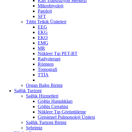
Kan Transfüzyon Merkezi
Mikrobiyoloji
Patoloji
SFT
Tıbbi Tetkik Üniteleri
EEG
EKG
EKO
EMG
MR
Nükleer Tıp PET-BT
Radyoterapi
Röntgen
Tomografi
TTİA
Organ Bağış Birimi
Sağlık Turizmi
Sağlık Hizmetleri
Göğüs Hastalıkları
Göğüs Cerrahisi
Nükleer Tıp Görüntüleme
Girişimsel Pulmonoloji Ünitesi
Sağlık Turizmi Birimi
Şehrimiz