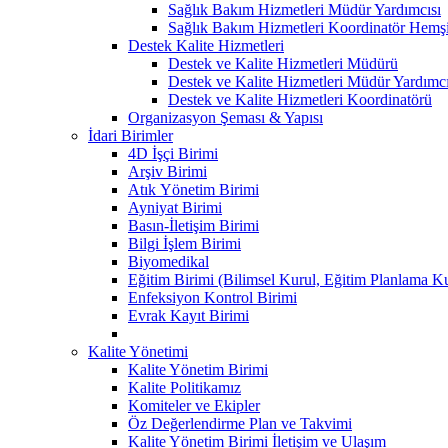
Sağlık Bakım Hizmetleri Müdür Yardımcısı
Sağlık Bakım Hizmetleri Koordinatör Hemşi
Destek Kalite Hizmetleri
Destek ve Kalite Hizmetleri Müdürü
Destek ve Kalite Hizmetleri Müdür Yardımcı
Destek ve Kalite Hizmetleri Koordinatörü
Organizasyon Şeması & Yapısı
İdari Birimler
4D İşçi Birimi
Arşiv Birimi
Atık Yönetim Birimi
Ayniyat Birimi
Basın-İletişim Birimi
Bilgi İşlem Birimi
Biyomedikal
Eğitim Birimi (Bilimsel Kurul, Eğitim Planlama 
Enfeksiyon Kontrol Birimi
Evrak Kayıt Birimi
Kalite Yönetimi
Kalite Yönetim Birimi
Kalite Politikamız
Komiteler ve Ekipler
Öz Değerlendirme Plan ve Takvimi
Kalite Yönetim Birimi İletişim ve Ulaşım