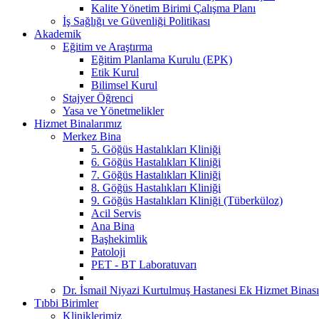
Kalite Yönetim Birimi Çalışma Planı
İş Sağlığı ve Güvenliği Politikası
Akademik
Eğitim ve Araştırma
Eğitim Planlama Kurulu (EPK)
Etik Kurul
Bilimsel Kurul
Stajyer Öğrenci
Yasa ve Yönetmelikler
Hizmet Binalarımız
Merkez Bina
5. Göğüs Hastalıkları Kliniği
6. Göğüs Hastalıkları Kliniği
7. Göğüs Hastalıkları Kliniği
8. Göğüs Hastalıkları Kliniği
9. Göğüs Hastalıkları Kliniği (Tüberküloz)
Acil Servis
Ana Bina
Başhekimlik
Patoloji
PET - BT Laboratuvarı
Dr. İsmail Niyazi Kurtulmuş Hastanesi Ek Hizmet Binası
Tıbbi Birimler
Kliniklerimiz