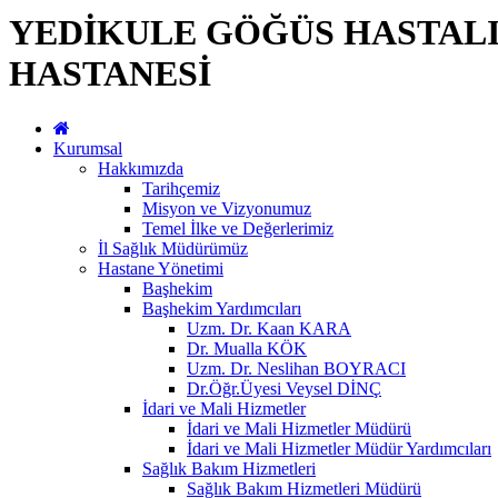
YEDİKULE GÖĞÜS HASTALI
HASTANESİ
Kurumsal
Hakkımızda
Tarihçemiz
Misyon ve Vizyonumuz
Temel İlke ve Değerlerimiz
İl Sağlık Müdürümüz
Hastane Yönetimi
Başhekim
Başhekim Yardımcıları
Uzm. Dr. Kaan KARA
Dr. Mualla KÖK
Uzm. Dr. Neslihan BOYRACI
Dr.Öğr.Üyesi Veysel DİNÇ
İdari ve Mali Hizmetler
İdari ve Mali Hizmetler Müdürü
İdari ve Mali Hizmetler Müdür Yardımcıları
Sağlık Bakım Hizmetleri
Sağlık Bakım Hizmetleri Müdürü