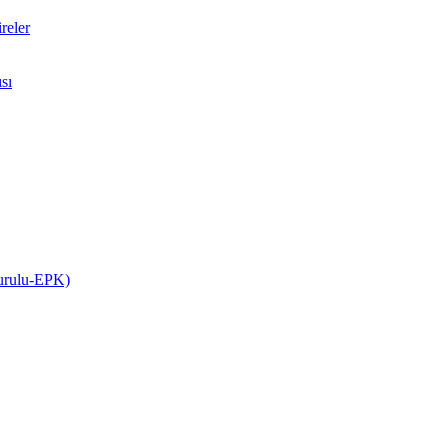
reler
sı
Kurulu-EPK)