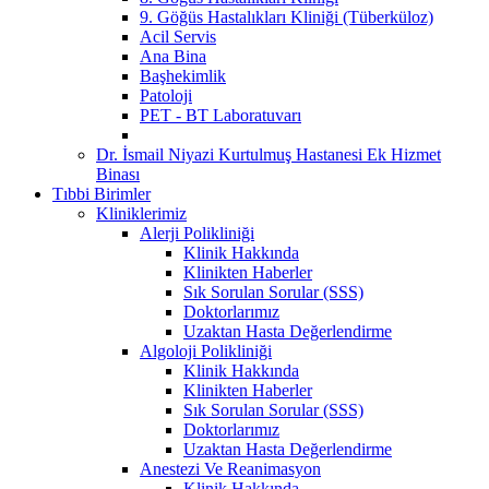
9. Göğüs Hastalıkları Kliniği (Tüberküloz)
Acil Servis
Ana Bina
Başhekimlik
Patoloji
PET - BT Laboratuvarı
Dr. İsmail Niyazi Kurtulmuş Hastanesi Ek Hizmet
Binası
Tıbbi Birimler
Kliniklerimiz
Alerji Polikliniği
Klinik Hakkında
Klinikten Haberler
Sık Sorulan Sorular (SSS)
Doktorlarımız
Uzaktan Hasta Değerlendirme
Algoloji Polikliniği
Klinik Hakkında
Klinikten Haberler
Sık Sorulan Sorular (SSS)
Doktorlarımız
Uzaktan Hasta Değerlendirme
Anestezi Ve Reanimasyon
Klinik Hakkında