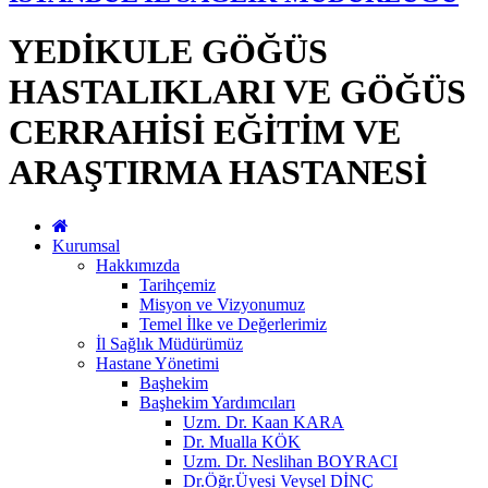
YEDİKULE GÖĞÜS
HASTALIKLARI VE GÖĞÜS
CERRAHİSİ EĞİTİM VE
ARAŞTIRMA HASTANESİ
Kurumsal
Hakkımızda
Tarihçemiz
Misyon ve Vizyonumuz
Temel İlke ve Değerlerimiz
İl Sağlık Müdürümüz
Hastane Yönetimi
Başhekim
Başhekim Yardımcıları
Uzm. Dr. Kaan KARA
Dr. Mualla KÖK
Uzm. Dr. Neslihan BOYRACI
Dr.Öğr.Üyesi Veysel DİNÇ