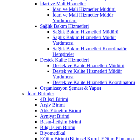
İdari ve Mali Hizmetler
İdari ve Mali Hizmetler Müdürü
İdari ve Mali Hizmetler Müdür
Yardımcıları
Sağlık Bakım Hizmetleri
Sağlık Bakım Hizmetleri Müdürü
Sağlık Bakım Hizmetleri Müdür
Yardımcısı
Sağlık Bakım Hizmetleri Koordinatör
Hemşireler
Destek Kalite Hizmetleri
Destek ve Kalite Hizmetleri Müdürü
Destek ve Kalite Hizmetleri Müdür
Yardımcısı
Destek ve Kalite Hizmetleri Koordinatörü
Organizasyon Şeması & Yapısı
İdari Birimler
4D İşçi Birimi
Arşiv Birimi
Atık Yönetim Birimi
Ayniyat Birimi
Basın-İletişim Birimi
Bilgi İşlem Birimi
Biyomedikal
Eğitim Birimi (Bilimsel Kurul, Eğitim Planlama