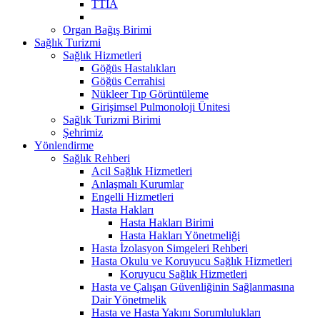
TTİA
Organ Bağış Birimi
Sağlık Turizmi
Sağlık Hizmetleri
Göğüs Hastalıkları
Göğüs Cerrahisi
Nükleer Tıp Görüntüleme
Girişimsel Pulmonoloji Ünitesi
Sağlık Turizmi Birimi
Şehrimiz
Yönlendirme
Sağlık Rehberi
Acil Sağlık Hizmetleri
Anlaşmalı Kurumlar
Engelli Hizmetleri
Hasta Hakları
Hasta Hakları Birimi
Hasta Hakları Yönetmeliği
Hasta İzolasyon Simgeleri Rehberi
Hasta Okulu ve Koruyucu Sağlık Hizmetleri
Koruyucu Sağlık Hizmetleri
Hasta ve Çalışan Güvenliğinin Sağlanmasına
Dair Yönetmelik
Hasta ve Hasta Yakını Sorumlulukları