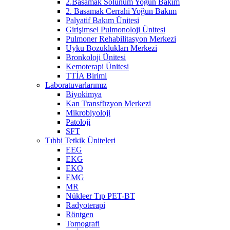
2.Basamak Solunum Yoğun Bakım
2. Basamak Cerrahi Yoğun Bakım
Palyatif Bakım Ünitesi
Girişimsel Pulmonoloji Ünitesi
Pulmoner Rehabilitasyon Merkezi
Uyku Bozuklukları Merkezi
Bronkoloji Ünitesi
Kemoterapi Ünitesi
TTİA Birimi
Laboratuvarlarımız
Biyokimya
Kan Transfüzyon Merkezi
Mikrobiyoloji
Patoloji
SFT
Tıbbi Tetkik Üniteleri
EEG
EKG
EKO
EMG
MR
Nükleer Tıp PET-BT
Radyoterapi
Röntgen
Tomografi