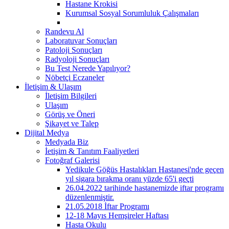
Hastane Krokisi
Kurumsal Sosyal Sorumluluk Çalışmaları
Randevu Al
Laboratuvar Sonuçları
Patoloji Sonuçları
Radyoloji Sonuçları
Bu Test Nerede Yapılıyor?
Nöbetçi Eczaneler
İletişim & Ulaşım
İletişim Bilgileri
Ulaşım
Görüş ve Öneri
Şikayet ve Talep
Dijital Medya
Medyada Biz
İetişim & Tanıtım Faaliyetleri
Fotoğraf Galerisi
Yedikule Göğüs Hastalıkları Hastanesi'nde geçen
yıl sigara bırakma oranı yüzde 65'i geçti
26.04.2022 tarihinde hastanemizde iftar programı
düzenlenmiştir.
21.05.2018 İftar Programı
12-18 Mayıs Hemşireler Haftası
Hasta Okulu