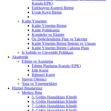
Kurulu-EPK)
Enfeksiyon Kontrol Birimi
Evrak Kayıt Birimi
Kalite Yönetimi
Kalite Yönetim Birimi
Kalite Politikamız
Komiteler ve Ekipler
Öz Değerlendirme Plan ve Takvimi
Kalite Yönetim Birimi İletişim ve Ulaşım
Kalite Yönetim Birimi Çalışma Planı
İş Sağlığı ve Güvenliği Politikası
Akademik
Eğitim ve Araştırma
Eğitim Planlama Kurulu (EPK)
Etik Kurul
Bilimsel Kurul
Stajyer Öğrenci
Yasa ve Yönetmelikler
Hizmet Binalarımız
Merkez Bina
5. Göğüs Hastalıkları Kliniği
6. Göğüs Hastalıkları Kliniği
7. Göğüs Hastalıkları Kliniği
8. Göğüs Hastalıkları Kliniği