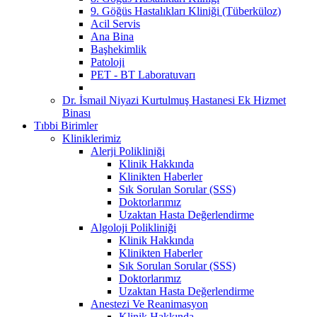
9. Göğüs Hastalıkları Kliniği (Tüberküloz)
Acil Servis
Ana Bina
Başhekimlik
Patoloji
PET - BT Laboratuvarı
Dr. İsmail Niyazi Kurtulmuş Hastanesi Ek Hizmet
Binası
Tıbbi Birimler
Kliniklerimiz
Alerji Polikliniği
Klinik Hakkında
Klinikten Haberler
Sık Sorulan Sorular (SSS)
Doktorlarımız
Uzaktan Hasta Değerlendirme
Algoloji Polikliniği
Klinik Hakkında
Klinikten Haberler
Sık Sorulan Sorular (SSS)
Doktorlarımız
Uzaktan Hasta Değerlendirme
Anestezi Ve Reanimasyon
Klinik Hakkında