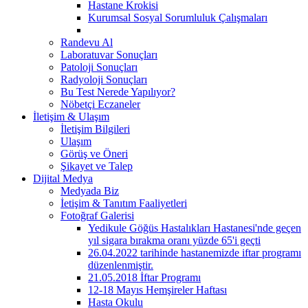
Hastane Krokisi
Kurumsal Sosyal Sorumluluk Çalışmaları
Randevu Al
Laboratuvar Sonuçları
Patoloji Sonuçları
Radyoloji Sonuçları
Bu Test Nerede Yapılıyor?
Nöbetçi Eczaneler
İletişim & Ulaşım
İletişim Bilgileri
Ulaşım
Görüş ve Öneri
Şikayet ve Talep
Dijital Medya
Medyada Biz
İetişim & Tanıtım Faaliyetleri
Fotoğraf Galerisi
Yedikule Göğüs Hastalıkları Hastanesi'nde geçen
yıl sigara bırakma oranı yüzde 65'i geçti
26.04.2022 tarihinde hastanemizde iftar programı
düzenlenmiştir.
21.05.2018 İftar Programı
12-18 Mayıs Hemşireler Haftası
Hasta Okulu