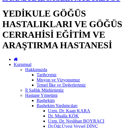
YEDİKULE GÖĞÜS
HASTALIKLARI VE GÖĞÜS
CERRAHİSİ EĞİTİM VE
ARAŞTIRMA HASTANESİ
Kurumsal
Hakkımızda
Tarihçemiz
Misyon ve Vizyonumuz
Temel İlke ve Değerlerimiz
İl Sağlık Müdürümüz
Hastane Yönetimi
Başhekim
Başhekim Yardımcıları
Uzm. Dr. Kaan KARA
Dr. Mualla KÖK
Uzm. Dr. Neslihan BOYRACI
Dr.Öğr.Üyesi Veysel DİNÇ