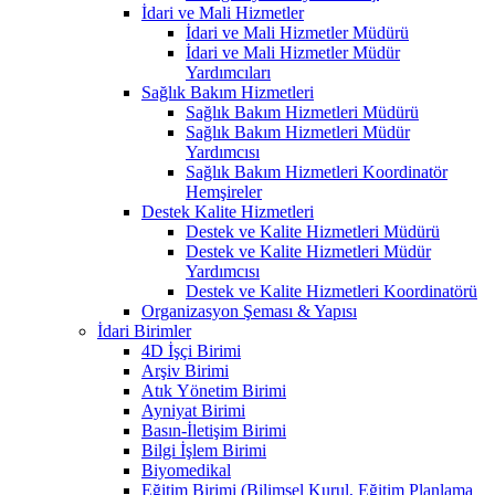
İdari ve Mali Hizmetler
İdari ve Mali Hizmetler Müdürü
İdari ve Mali Hizmetler Müdür
Yardımcıları
Sağlık Bakım Hizmetleri
Sağlık Bakım Hizmetleri Müdürü
Sağlık Bakım Hizmetleri Müdür
Yardımcısı
Sağlık Bakım Hizmetleri Koordinatör
Hemşireler
Destek Kalite Hizmetleri
Destek ve Kalite Hizmetleri Müdürü
Destek ve Kalite Hizmetleri Müdür
Yardımcısı
Destek ve Kalite Hizmetleri Koordinatörü
Organizasyon Şeması & Yapısı
İdari Birimler
4D İşçi Birimi
Arşiv Birimi
Atık Yönetim Birimi
Ayniyat Birimi
Basın-İletişim Birimi
Bilgi İşlem Birimi
Biyomedikal
Eğitim Birimi (Bilimsel Kurul, Eğitim Planlama