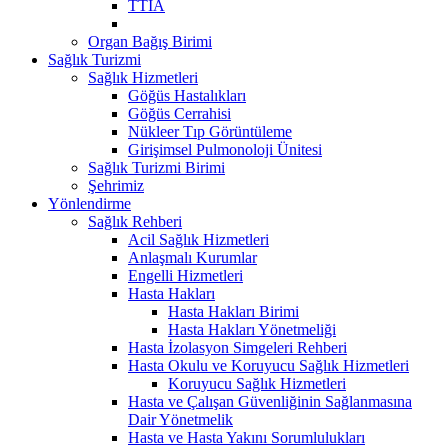
TTİA
Organ Bağış Birimi
Sağlık Turizmi
Sağlık Hizmetleri
Göğüs Hastalıkları
Göğüs Cerrahisi
Nükleer Tıp Görüntüleme
Girişimsel Pulmonoloji Ünitesi
Sağlık Turizmi Birimi
Şehrimiz
Yönlendirme
Sağlık Rehberi
Acil Sağlık Hizmetleri
Anlaşmalı Kurumlar
Engelli Hizmetleri
Hasta Hakları
Hasta Hakları Birimi
Hasta Hakları Yönetmeliği
Hasta İzolasyon Simgeleri Rehberi
Hasta Okulu ve Koruyucu Sağlık Hizmetleri
Koruyucu Sağlık Hizmetleri
Hasta ve Çalışan Güvenliğinin Sağlanmasına
Dair Yönetmelik
Hasta ve Hasta Yakını Sorumlulukları