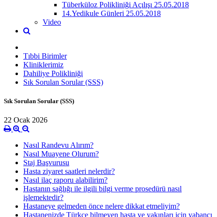
Tüberküloz Polikliniği Açılışı 25.05.2018
14.Yedikule Günleri 25.05.2018
Video
Tıbbi Birimler
Kliniklerimiz
Dahiliye Polikliniği
Sık Sorulan Sorular (SSS)
Sık Sorulan Sorular (SSS)
22 Ocak 2026
Nasıl Randevu Alırım?
Nasıl Muayene Olurum?
Staj Başvurusu
Hasta ziyaret saatleri nelerdir?
Nasıl ilaç raporu alabilirim?
Hastanın sağlığı ile ilgili bilgi verme prosedürü nasıl
işlemektedir?
Hastaneye gelmeden önce nelere dikkat etmeliyim?
Hastanenizde Türkçe bilmeyen hasta ve yakınları için yabancı