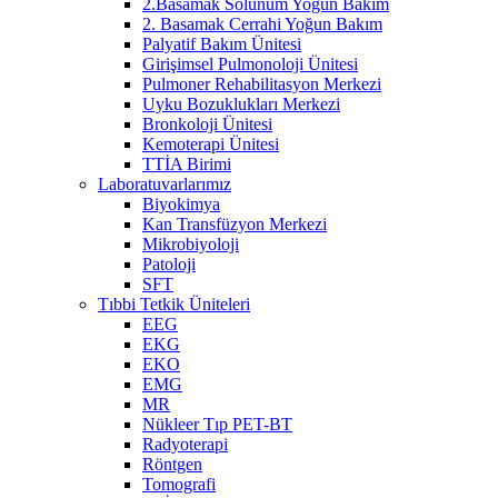
2.Basamak Solunum Yoğun Bakım
2. Basamak Cerrahi Yoğun Bakım
Palyatif Bakım Ünitesi
Girişimsel Pulmonoloji Ünitesi
Pulmoner Rehabilitasyon Merkezi
Uyku Bozuklukları Merkezi
Bronkoloji Ünitesi
Kemoterapi Ünitesi
TTİA Birimi
Laboratuvarlarımız
Biyokimya
Kan Transfüzyon Merkezi
Mikrobiyoloji
Patoloji
SFT
Tıbbi Tetkik Üniteleri
EEG
EKG
EKO
EMG
MR
Nükleer Tıp PET-BT
Radyoterapi
Röntgen
Tomografi