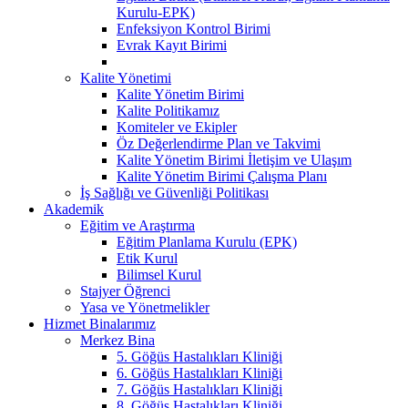
Kurulu-EPK)
Enfeksiyon Kontrol Birimi
Evrak Kayıt Birimi
Kalite Yönetimi
Kalite Yönetim Birimi
Kalite Politikamız
Komiteler ve Ekipler
Öz Değerlendirme Plan ve Takvimi
Kalite Yönetim Birimi İletişim ve Ulaşım
Kalite Yönetim Birimi Çalışma Planı
İş Sağlığı ve Güvenliği Politikası
Akademik
Eğitim ve Araştırma
Eğitim Planlama Kurulu (EPK)
Etik Kurul
Bilimsel Kurul
Stajyer Öğrenci
Yasa ve Yönetmelikler
Hizmet Binalarımız
Merkez Bina
5. Göğüs Hastalıkları Kliniği
6. Göğüs Hastalıkları Kliniği
7. Göğüs Hastalıkları Kliniği
8. Göğüs Hastalıkları Kliniği