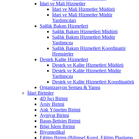
İdari ve Mali Hizmetler
İdari ve Mali Hizmetler Müdürü
İdari ve Mali Hizmetler Müdür
Yardımcıları
Sağlık Bakım Hizmetleri
Sağlık Bakım Hizmetleri Müdürü
Sağlık Bakım Hizmetleri Müdür
Yardımcısı
Sağlık Bakım Hizmetleri Koordinatör
Hemşireler
Destek Kalite Hizmetleri
Destek ve Kalite Hizmetleri Müdürü
Destek ve Kalite Hizmetleri Müdür
Yardımcısı
Destek ve Kalite Hizmetleri Koordinatörü
Organizasyon Şeması & Yapısı
İdari Birimler
4D İşçi Birimi
Arşiv Birimi
Atık Yönetim Birimi
Ayniyat Birimi
Basın-İletişim Birimi
Bilgi İşlem Birimi
Biyomedikal
Eğitim Birimi (Bilimsel Kurul, Eğitim Planlama