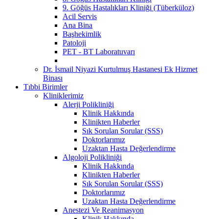
9. Göğüs Hastalıkları Kliniği (Tüberküloz)
Acil Servis
Ana Bina
Başhekimlik
Patoloji
PET - BT Laboratuvarı
Dr. İsmail Niyazi Kurtulmuş Hastanesi Ek Hizmet
Binası
Tıbbi Birimler
Kliniklerimiz
Alerji Polikliniği
Klinik Hakkında
Klinikten Haberler
Sık Sorulan Sorular (SSS)
Doktorlarımız
Uzaktan Hasta Değerlendirme
Algoloji Polikliniği
Klinik Hakkında
Klinikten Haberler
Sık Sorulan Sorular (SSS)
Doktorlarımız
Uzaktan Hasta Değerlendirme
Anestezi Ve Reanimasyon
Klinik Hakkında