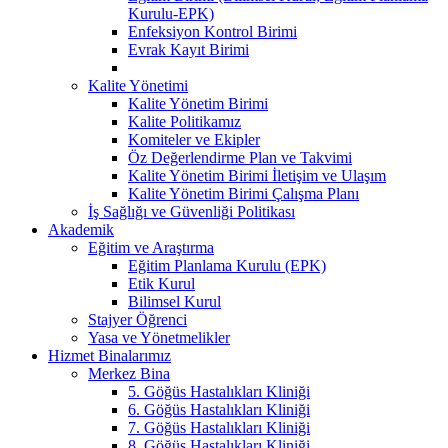
Kurulu-EPK)
Enfeksiyon Kontrol Birimi
Evrak Kayıt Birimi
Kalite Yönetimi
Kalite Yönetim Birimi
Kalite Politikamız
Komiteler ve Ekipler
Öz Değerlendirme Plan ve Takvimi
Kalite Yönetim Birimi İletişim ve Ulaşım
Kalite Yönetim Birimi Çalışma Planı
İş Sağlığı ve Güvenliği Politikası
Akademik
Eğitim ve Araştırma
Eğitim Planlama Kurulu (EPK)
Etik Kurul
Bilimsel Kurul
Stajyer Öğrenci
Yasa ve Yönetmelikler
Hizmet Binalarımız
Merkez Bina
5. Göğüs Hastalıkları Kliniği
6. Göğüs Hastalıkları Kliniği
7. Göğüs Hastalıkları Kliniği
8. Göğüs Hastalıkları Kliniği