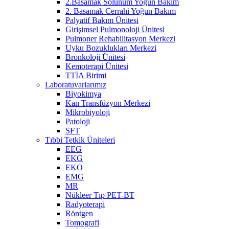
2.Basamak Solunum Yoğun Bakım
2. Basamak Cerrahi Yoğun Bakım
Palyatif Bakım Ünitesi
Girişimsel Pulmonoloji Ünitesi
Pulmoner Rehabilitasyon Merkezi
Uyku Bozuklukları Merkezi
Bronkoloji Ünitesi
Kemoterapi Ünitesi
TTİA Birimi
Laboratuvarlarımız
Biyokimya
Kan Transfüzyon Merkezi
Mikrobiyoloji
Patoloji
SFT
Tıbbi Tetkik Üniteleri
EEG
EKG
EKO
EMG
MR
Nükleer Tıp PET-BT
Radyoterapi
Röntgen
Tomografi