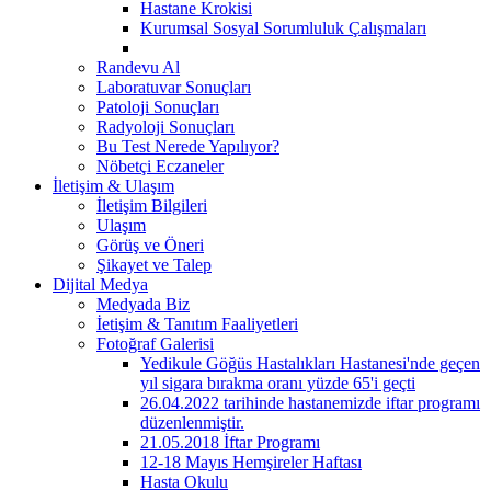
Hastane Krokisi
Kurumsal Sosyal Sorumluluk Çalışmaları
Randevu Al
Laboratuvar Sonuçları
Patoloji Sonuçları
Radyoloji Sonuçları
Bu Test Nerede Yapılıyor?
Nöbetçi Eczaneler
İletişim & Ulaşım
İletişim Bilgileri
Ulaşım
Görüş ve Öneri
Şikayet ve Talep
Dijital Medya
Medyada Biz
İetişim & Tanıtım Faaliyetleri
Fotoğraf Galerisi
Yedikule Göğüs Hastalıkları Hastanesi'nde geçen
yıl sigara bırakma oranı yüzde 65'i geçti
26.04.2022 tarihinde hastanemizde iftar programı
düzenlenmiştir.
21.05.2018 İftar Programı
12-18 Mayıs Hemşireler Haftası
Hasta Okulu