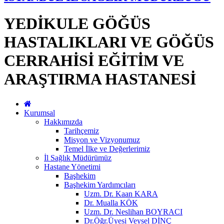
YEDİKULE GÖĞÜS
HASTALIKLARI VE GÖĞÜS
CERRAHİSİ EĞİTİM VE
ARAŞTIRMA HASTANESİ
Kurumsal
Hakkımızda
Tarihçemiz
Misyon ve Vizyonumuz
Temel İlke ve Değerlerimiz
İl Sağlık Müdürümüz
Hastane Yönetimi
Başhekim
Başhekim Yardımcıları
Uzm. Dr. Kaan KARA
Dr. Mualla KÖK
Uzm. Dr. Neslihan BOYRACI
Dr.Öğr.Üyesi Veysel DİNÇ