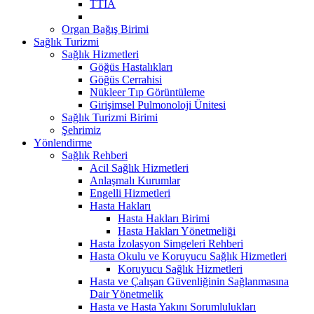
TTİA
Organ Bağış Birimi
Sağlık Turizmi
Sağlık Hizmetleri
Göğüs Hastalıkları
Göğüs Cerrahisi
Nükleer Tıp Görüntüleme
Girişimsel Pulmonoloji Ünitesi
Sağlık Turizmi Birimi
Şehrimiz
Yönlendirme
Sağlık Rehberi
Acil Sağlık Hizmetleri
Anlaşmalı Kurumlar
Engelli Hizmetleri
Hasta Hakları
Hasta Hakları Birimi
Hasta Hakları Yönetmeliği
Hasta İzolasyon Simgeleri Rehberi
Hasta Okulu ve Koruyucu Sağlık Hizmetleri
Koruyucu Sağlık Hizmetleri
Hasta ve Çalışan Güvenliğinin Sağlanmasına
Dair Yönetmelik
Hasta ve Hasta Yakını Sorumlulukları