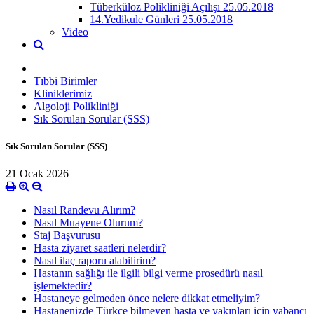
Tüberküloz Polikliniği Açılışı 25.05.2018
14.Yedikule Günleri 25.05.2018
Video
Tıbbi Birimler
Kliniklerimiz
Algoloji Polikliniği
Sık Sorulan Sorular (SSS)
Sık Sorulan Sorular (SSS)
21 Ocak 2026
Nasıl Randevu Alırım?
Nasıl Muayene Olurum?
Staj Başvurusu
Hasta ziyaret saatleri nelerdir?
Nasıl ilaç raporu alabilirim?
Hastanın sağlığı ile ilgili bilgi verme prosedürü nasıl
işlemektedir?
Hastaneye gelmeden önce nelere dikkat etmeliyim?
Hastanenizde Türkçe bilmeyen hasta ve yakınları için yabancı